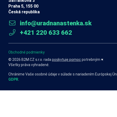
Šafránkova 3
Praha 5, 155 00
Česká republika
info@uradnanastenka.sk
+421 220 633 662
Obchodné podmienky
© 2026 B2M.CZ s.r.o. rada
poskytuje pomoc
potrebným ♥️.
Všetky práva vyhradené.
Chránime Vaše osobné údaje v súlade s nariadením Európskej Ún
GDPR
.