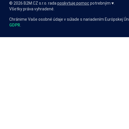
© 2026 B2M.CZ s.r.o. rada
poskytuje pomoc
potrebným ♥️.
Všetky práva vyhradené.
Chránime Vaše osobné údaje v súlade s nariadením Európskej Ún
GDPR
.