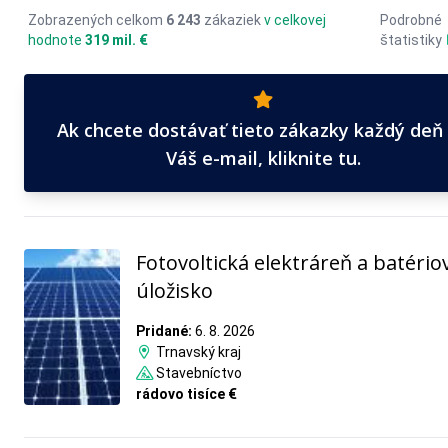
Zobrazených celkom
6 243
zákaziek
v celkovej
Podrobné
hodnote
319 mil. €
štatistiky
Ak chcete dostávať tieto zákazky každý deň
Váš e-mail, kliknite tu.
Fotovoltická elektráreň a batério
úložisko
Pridané:
6. 8. 2026
Trnavský kraj
Stavebníctvo
rádovo tisíce €