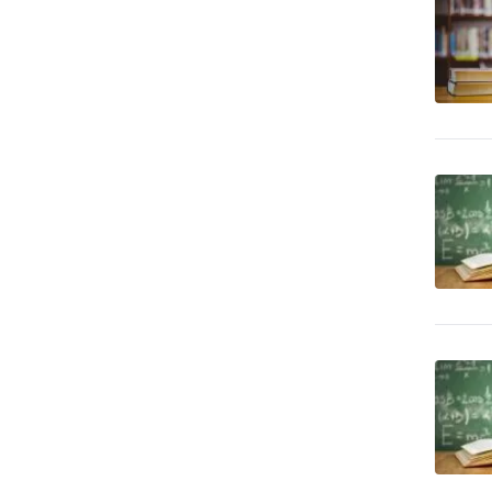
539
systémy
Bezpečnosť - trezory, sejfy
79
apod.
Bezpečnosť práce
293
Bezpečnostné agentúry
649
Bicykle
54
Bytové zariadenia
77
Bytové zariadenia - bytový
503
textil
Bytové zariadenia -
20
dekoratívne predmety
Bytové zariadenia -
30
keramika, sklo
Bytové zariadenia -
343
koberce a linoleum
Bytové zariadenia - žalúzie
404
a tieňová technika
Bytový fond: správa
35
Call Centrá, Telemarketing
20
Čalúnnické materiály -
27