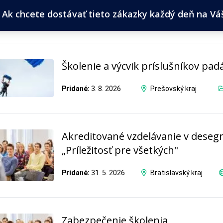
Ak chcete dostávať tieto zákazky každý deň na Váš 
Školenie a výcvik príslušníkov pad
Pridané:
3. 8. 2026
Prešovský kraj
Akreditované vzdelávanie v desegr
„Príležitosť pre všetkých"
Pridané:
31. 5. 2026
Bratislavský kraj
Zabezpečenie školenia