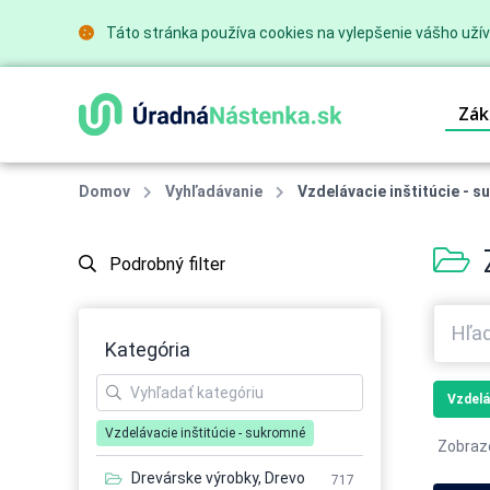
Táto stránka používa cookies na vylepšenie vášho užív
Zák
Domov
Vyhľadávanie
Vzdelávacie inštitúcie - 
Podrobný filter
Kategória
Vzdelá
Vzdelávacie inštitúcie - sukromné
Zobraz
Drevárske výrobky, Drevo
717