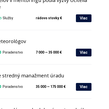
eľov v mentoringu podľa výzvy Učitelia
e
Viac
Služby
rádovo stovky €
eteorológov
Viac
Poradenstvo
7 000 — 35 000 €
pre stredný manažment úradu
Viac
Poradenstvo
35 000 — 175 000 €