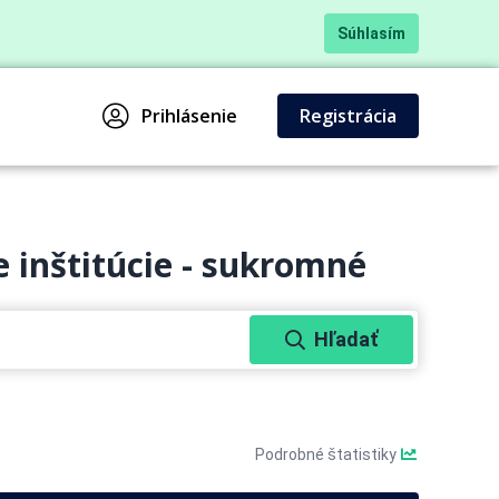
Súhlasím
Prihlásenie
Registrácia
 inštitúcie - sukromné
Hľadať
Podrobné štatistiky