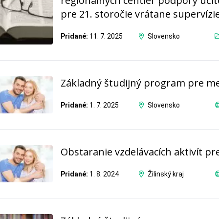
regionálnych centier podpory učit
pre 21. storočie vrátane supervízi
Pridané:
11. 7. 2025
Slovensko
Základný študijný program pre m
Pridané:
1. 7. 2025
Slovensko
Obstaranie vzdelávacích aktivít 
Pridané:
1. 8. 2024
Žilinský kraj