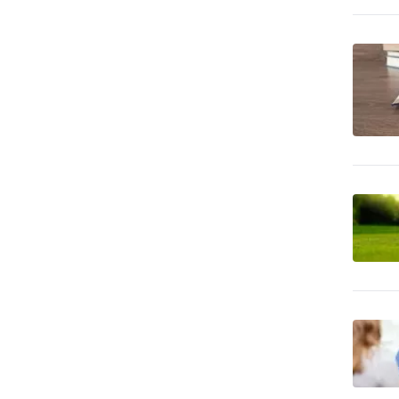
predaj
Čalúnnické materiály -
32
výroba
CD-ROM - lisovanie, tlač,
28
vypaľovanie
CD-ROM - predaj dátových
51
nosičov
Cenné papiere -
2,773
poradenstvo
Čerpacie stanice
1,099
pohonných hmôt
Čerpacie stanice
26
pohonných hmôt - LPG
Cestovné kancelárie -
176
služby iné
Cestovné kancelárie -
66
tuzemské zájazdy - hory
Cestovné kancelárie -
28
tuzemské zájazdy - leto
Cestovné kancelárie -
tuzemské zájazdy -
24
poznávacie
Cestovné kancelárie -