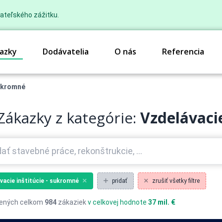
ateľského zážitku.
azky
Dodávatelia
O nás
Referencia
sukromné
Zákazky z kategórie:
Vzdelávacie
vacie inštitúcie - sukromné
pridať
zrušiť všetky filtre
ených celkom
984
zákaziek
v celkovej hodnote
37 mil. €