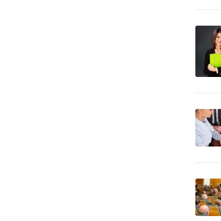
tuzemské zájazdy -
10
turistika
Cestovné kancelárie -
51
tuzemské zájazdy - zima
Cestovné kancelárie -
20
zahraničné zájazdy - leto
Cestovné kancelárie -
zahraničné zájazdy -
43
poznávacie
Chemický priemysel -
274
autochémia
Chemický priemysel -
6,922
farmaceutika, lekárstvo
Chemický priemysel -
194
gumárenský priemysel
Chemický priemysel -
hnojivá, poľnohospodárska
448
chémia
Chemický priemysel -
26
potravinárstvo
Chemický priemysel -
3,417
predaj surovín
Chemický priemysel -