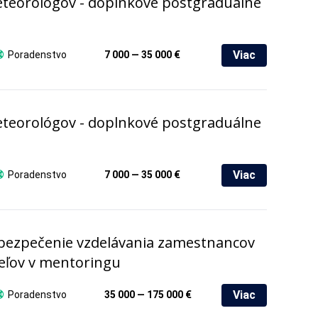
eteorológov - doplnkové postgraduálne
Viac
Poradenstvo
7 000 — 35 000 €
eteorológov - doplnkové postgraduálne
Viac
Poradenstvo
7 000 — 35 000 €
bezpečenie vzdelávania zamestnancov
teľov v mentoringu
Viac
Poradenstvo
35 000 — 175 000 €