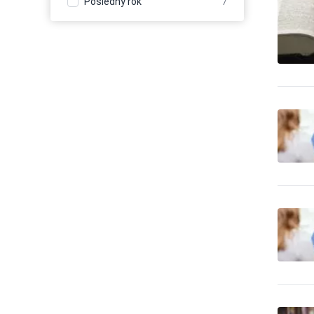
Posledný rok
7
21
expedičné služby
Balenie - obaly, výroba
1,437
baliacich materiálov
Balenie, etiketovanie,
20
ukladanie tovaru
Banícke a ťažobné stroje
68
Banky
142
Bazény
245
Bezpečnosť -
bezpečnostné úpravy
13
vozidiel
Bezpečnosť -
187
dochádzkové systémy
Bezpečnosť - dvere, okna,
178
mreže
Bezpečnosť - iné
594
Bezpečnosť - kamerové
1,181
systémy
Bezpečnosť - ochrana osôb
39
Bezpečnosť - ostraha
607
Bezpečnosť - poplašné