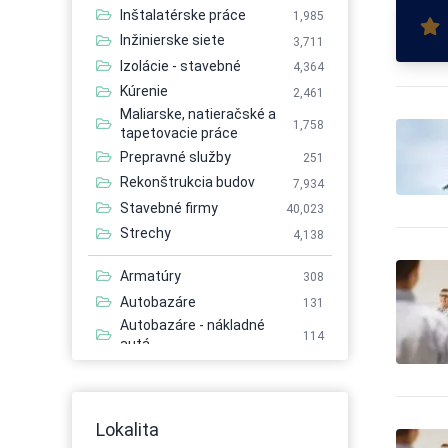
Inštalatérske práce
1,985
Inžinierske siete
3,711
Izolácie - stavebné
4,364
Kúrenie
2,461
Maliarske, natieračské a
1,758
tapetovacie práce
Prepravné služby
251
Rekonštrukcia budov
7,934
Stavebné firmy
40,023
Strechy
4,138
Armatúry
308
Autobazáre
131
Autobazáre - nákladné
114
autá
Autobazáre - osobné autá
149
Autobazáre - úžitkové autá
142
Autobusová doprava
483
Lokalita
Autobusová doprava -