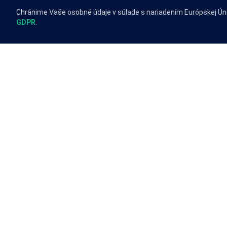
Chránime Vaše osobné údaje v súlade s nariadením Európskej Ún
GDPR
.