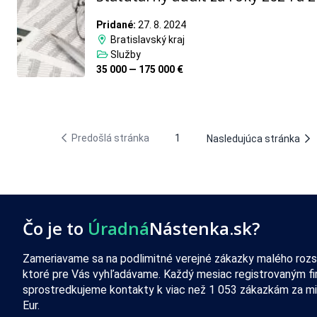
Pridané:
27. 8. 2024
Bratislavský kraj
Služby
35 000 — 175 000 €
Predošlá stránka
1
Nasledujúca stránka
Čo je to
Úradná
Nástenka.sk?
Zameriavame sa na podlimitné verejné zákazky malého rozs
ktoré pre Vás vyhľadávame. Každý mesiac registrovaným f
sprostredkujeme kontakty k viac než 1 053 zákazkám za mi
Eur.