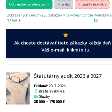
Účtovnícke poradenstvo
pridať
zrušiť všetky filtre
Zobrazených celkom
253
zákaziek
v celkovej hodnote
Podrobné š
17 mil. €
Ak chcete dostávať tieto zákazky každý deň
Váš e-mail, kliknite tu.
Štatutárny audit 2026 a 2027
Pridané:
28. 7. 2026
Bratislavský kraj
Služby
35 000 — 175 000 €