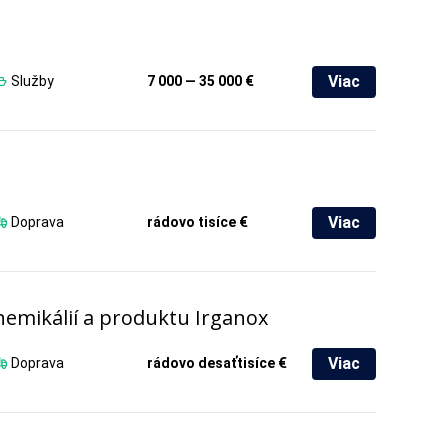
Viac
Služby
7 000 — 35 000 €
Viac
Doprava
rádovo tisíce €
emikálií a produktu Irganox
Viac
Doprava
rádovo desaťtisíce €