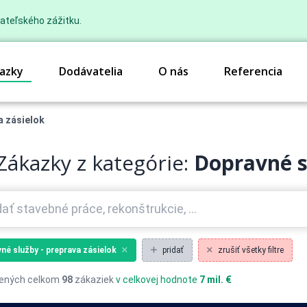
ateľského zážitku.
azky
Dodávatelia
O nás
Referencia
a zásielok
Zákazky z kategórie:
Dopravné s
né služby - preprava zásielok
pridať
zrušiť všetky filtre
ených celkom
98
zákaziek
v celkovej hodnote
7 mil. €