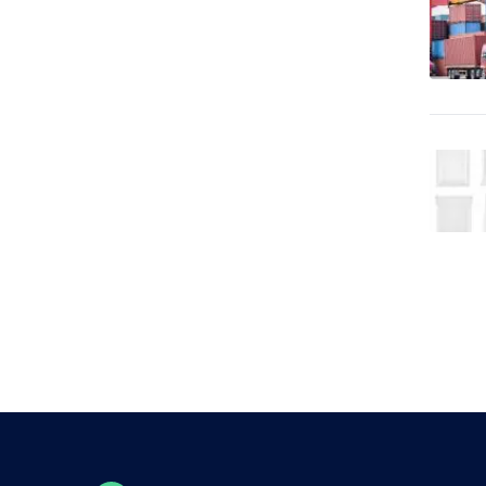
tuzemské zájazdy -
10
turistika
Cestovné kancelárie -
51
tuzemské zájazdy - zima
Cestovné kancelárie -
20
zahraničné zájazdy - leto
Cestovné kancelárie -
zahraničné zájazdy -
43
poznávacie
Chemický priemysel -
274
autochémia
Chemický priemysel -
6,922
farmaceutika, lekárstvo
Chemický priemysel -
194
gumárenský priemysel
Chemický priemysel -
hnojivá, poľnohospodárska
448
chémia
Chemický priemysel -
26
potravinárstvo
Chemický priemysel -
3,417
predaj surovín
Chemický priemysel -