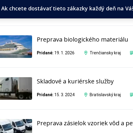
Ak chcete dostávať tieto zákazky každý deň na Váš 
Preprava biologického materiálu
Pridané:
19. 1. 2026
Trenčiansky kraj
Skladové a kuriérske služby
Pridané:
15. 3. 2024
Bratislavský kraj
Preprava zásielok vzoriek vôd a p