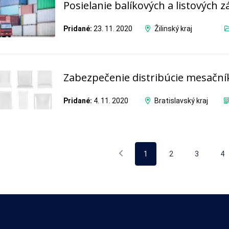
Posielanie balíkových a listových z
Pridané:
23. 11. 2020
Žilinský kraj
Zabezpečenie distribúcie mesační
Pridané:
4. 11. 2020
Bratislavský kraj
1
2
3
4