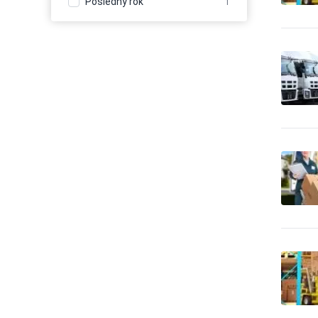
Posledný rok
1
21
expedičné služby
Balenie - obaly, výroba
1,437
baliacich materiálov
Balenie, etiketovanie,
20
ukladanie tovaru
Banícke a ťažobné stroje
68
Banky
142
Bazény
245
Bezpečnosť -
bezpečnostné úpravy
13
vozidiel
Bezpečnosť -
187
dochádzkové systémy
Bezpečnosť - dvere, okna,
178
mreže
Bezpečnosť - iné
594
Bezpečnosť - kamerové
1,181
systémy
Bezpečnosť - ochrana osôb
39
Bezpečnosť - ostraha
607
Bezpečnosť - poplašné