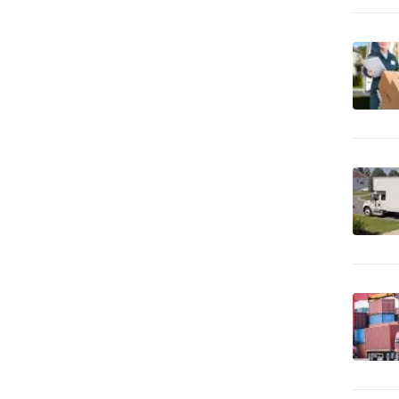
539
systémy
Bezpečnosť - trezory, sejfy
79
apod.
Bezpečnosť práce
293
Bezpečnostné agentúry
649
Bicykle
54
Bytové zariadenia
77
Bytové zariadenia - bytový
503
textil
Bytové zariadenia -
20
dekoratívne predmety
Bytové zariadenia -
30
keramika, sklo
Bytové zariadenia -
343
koberce a linoleum
Bytové zariadenia - žalúzie
404
a tieňová technika
Bytový fond: správa
35
Call Centrá, Telemarketing
20
Čalúnnické materiály -
27