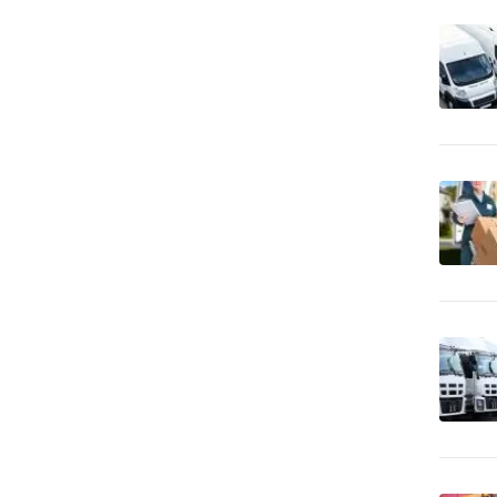
predaj
Čalúnnické materiály -
32
výroba
CD-ROM - lisovanie, tlač,
28
vypaľovanie
CD-ROM - predaj dátových
51
nosičov
Cenné papiere -
2,773
poradenstvo
Čerpacie stanice
1,099
pohonných hmôt
Čerpacie stanice
26
pohonných hmôt - LPG
Cestovné kancelárie -
176
služby iné
Cestovné kancelárie -
66
tuzemské zájazdy - hory
Cestovné kancelárie -
28
tuzemské zájazdy - leto
Cestovné kancelárie -
tuzemské zájazdy -
24
poznávacie
Cestovné kancelárie -