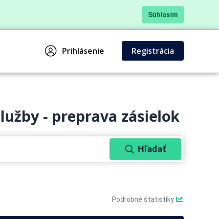
Súhlasím
Prihlásenie
Registrácia
lužby - preprava zásielok
Hľadať
Podrobné štatistiky