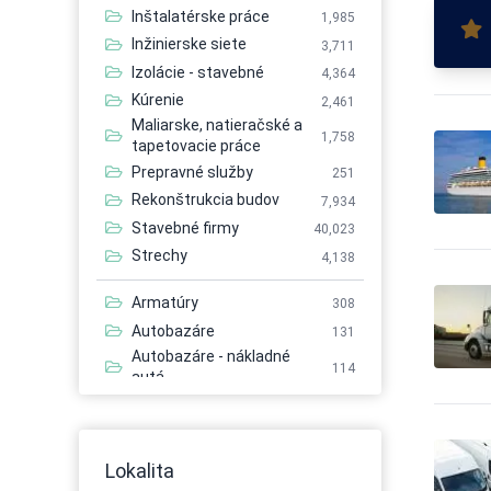
Inštalatérske práce
1,985
Inžinierske siete
3,711
Izolácie - stavebné
4,364
Kúrenie
2,461
Maliarske, natieračské a
1,758
tapetovacie práce
Prepravné služby
251
Rekonštrukcia budov
7,934
Stavebné firmy
40,023
Strechy
4,138
Armatúry
308
Autobazáre
131
Autobazáre - nákladné
114
autá
Autobazáre - osobné autá
149
Autobazáre - úžitkové autá
142
Autobusová doprava
483
Lokalita
Autobusová doprava -