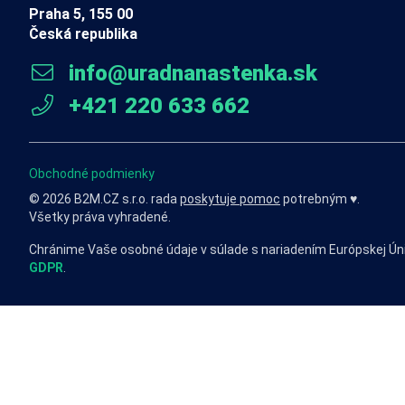
Praha 5, 155 00
Česká republika
info@uradnanastenka.sk
+421 220 633 662
Obchodné podmienky
© 2026 B2M.CZ s.r.o. rada
poskytuje pomoc
potrebným ♥️.
Všetky práva vyhradené.
Chránime Vaše osobné údaje v súlade s nariadením Európskej Ún
GDPR
.