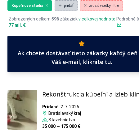
Kúpeľňové štúdia
pridať
zrušiť všetky filtre
Zobrazených celkom
596
zákaziek
v celkovej hodnote
Podrobné š
77 mil. €
Ak chcete dostávať tieto zákazky každý deň
Váš e-mail, kliknite tu.
Rekonštrukcia kúpeľní a izieb kli
Pridané:
2. 7. 2026
Bratislavský kraj
Stavebníctvo
35 000 — 175 000 €