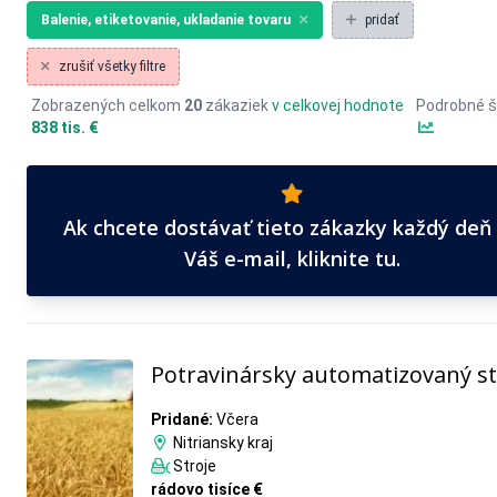
Balenie, etiketovanie, ukladanie tovaru
pridať
zrušiť všetky filtre
Zobrazených celkom
20
zákaziek
v celkovej hodnote
Podrobné š
838 tis. €
Ak chcete dostávať tieto zákazky každý deň
Váš e-mail, kliknite tu.
Potravinársky automatizovaný st
Pridané:
Včera
Nitriansky kraj
Stroje
rádovo tisíce €