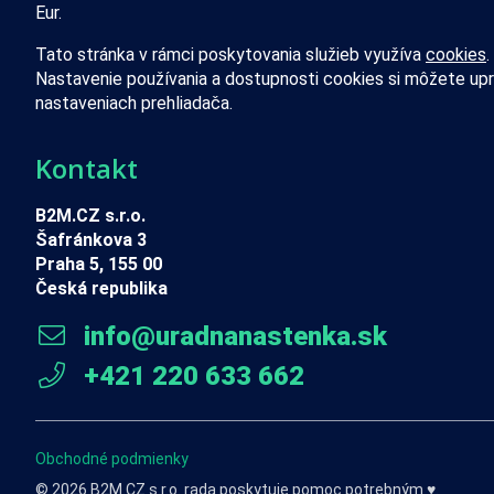
Eur.
Tato stránka v rámci poskytovania služieb využíva
cookies
.
Nastavenie používania a dostupnosti cookies si môžete upr
nastaveniach prehliadača.
Kontakt
B2M.CZ s.r.o.
Šafránkova 3
Praha 5, 155 00
Česká republika
info@uradnanastenka.sk
+421 220 633 662
Obchodné podmienky
© 2026 B2M.CZ s.r.o. rada
poskytuje pomoc
potrebným ♥️.