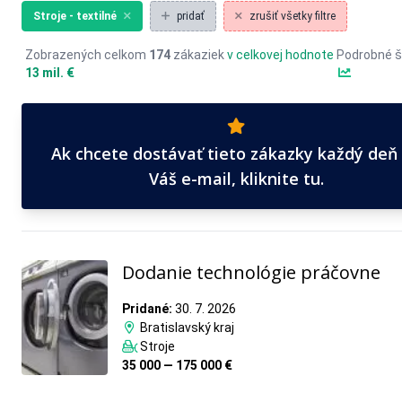
Stroje - textilné
pridať
zrušiť všetky filtre
Zobrazených celkom
174
zákaziek
v celkovej hodnote
Podrobné š
13 mil. €
Ak chcete dostávať tieto zákazky každý deň
Váš e-mail, kliknite tu.
Dodanie technológie práčovne
Pridané:
30. 7. 2026
Bratislavský kraj
Stroje
35 000 — 175 000 €