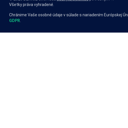
Všetky práva vyhradené.
Chránime Vaše osobné údaje v súlade s nariadením Európskej Ún
GDPR
.