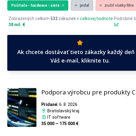
Počítače - hardware - siete
pridať
zrušiť všetky filtre
Zobrazených celkom
532
zákaziek
v celkovej hodnote
Podrobné š
38 mil. €
Ak chcete dostávať tieto zákazky každý deň
Váš e-mail, kliknite tu.
Podpora výrobcu pre produkty 
Pridané:
6. 8. 2026
Bratislavský kraj
IT software
35 000 — 175 000 €