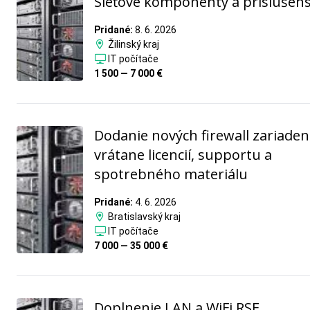
Sieťové komponenty a príslušen
Pridané:
8. 6. 2026
Žilinský kraj
IT počítače
1 500 — 7 000 €
Dodanie nových firewall zariaden
vrátane licencií, supportu a
spotrebného materiálu
Pridané:
4. 6. 2026
Bratislavský kraj
IT počítače
7 000 — 35 000 €
Doplnenie LAN a WiFi RSE