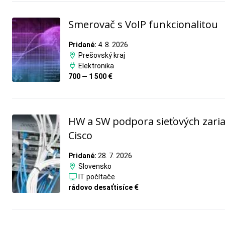
Smerovač s VoIP funkcionalitou
Pridané:
4. 8. 2026
Prešovský kraj
Elektronika
700 — 1 500 €
HW a SW podpora sieťových zari
Cisco
Pridané:
28. 7. 2026
Slovensko
IT počítače
rádovo desaťtisíce €