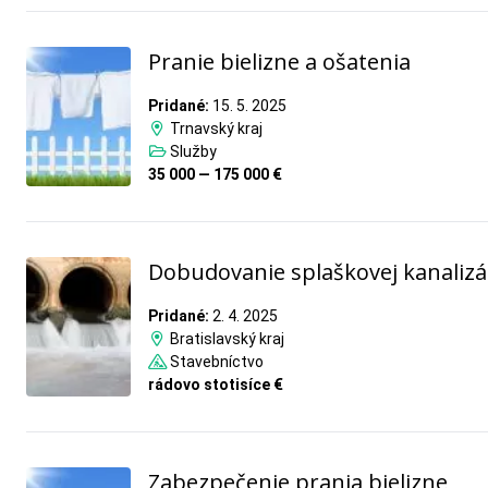
Pranie bielizne a ošatenia
Pridané:
15. 5. 2025
Trnavský kraj
Služby
35 000 — 175 000 €
Dobudovanie splaškovej kanalizá
Pridané:
2. 4. 2025
Bratislavský kraj
Stavebníctvo
rádovo stotisíce €
Zabezpečenie prania bielizne