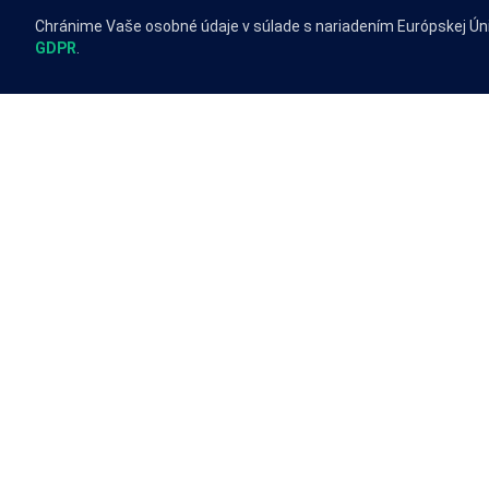
Chránime Vaše osobné údaje v súlade s nariadením Európskej Ún
GDPR
.