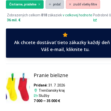
Čistiarne, prádelne
pridať
zrušiť všetky filtre
Zobrazených celkom
818
zákaziek
v celkovej hodnote
Podrobné š
36 mil. €
Ak chcete dostávať tieto zákazky každý deň
Váš e-mail, kliknite tu.
Pranie bielizne
Pridané:
31. 7. 2026
Trenčiansky kraj
Služby
7 000 — 35 000 €