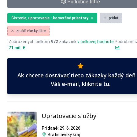
Podrobné filtre
Čistenie, upratovanie - komerčné priestory
pridať
zrušiť všetky filtre
Zobrazených celkom
972
zákaziek
v celkovej hodnote
Podrobné š
71 mil. €
Ak chcete dostávať tieto zákazky každý deň
Váš e-mail, kliknite tu.
Upratovacie služby
Pridané:
29. 6. 2026
Bratislavský kraj