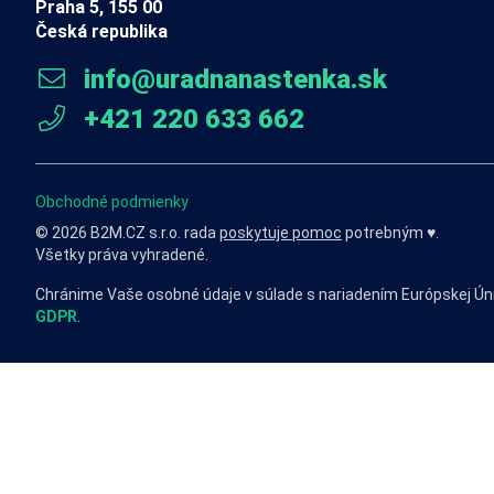
Praha 5, 155 00
Česká republika
info@uradnanastenka.sk
+421 220 633 662
Obchodné podmienky
© 2026 B2M.CZ s.r.o. rada
poskytuje pomoc
potrebným ♥️.
Všetky práva vyhradené.
Chránime Vaše osobné údaje v súlade s nariadením Európskej Ún
GDPR
.