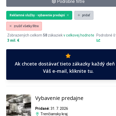
Podrobné filtre
Reklamné služby - vybavenie predajní
pridať
zrušiť všetky filtre
Zobrazených celkom
58
zákaziek
v celkovej hodnote
Podrobné št
3 mil. €
Ak chcete dostávať tieto zákazky každý deň
Váš e-mail, kliknite tu.
Vybavenie predajne
Pridané:
31. 7. 2026
Trenčiansky kraj