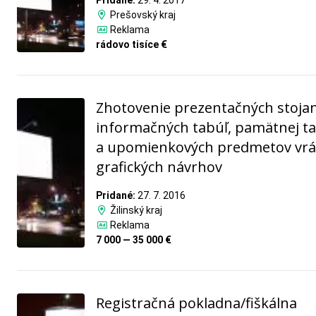
Pridané:
29. 4. 2017
Prešovský kraj
Reklama
rádovo tisíce €
Zhotovenie prezentačných stoja
informačných tabúľ, pamätnej t
a upomienkových predmetov vrá
grafických návrhov
Pridané:
27. 7. 2016
Žilinský kraj
Reklama
7 000 — 35 000 €
Registračná pokladna/fiškálna