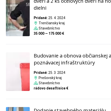
dverí a 2 ks oceľových dverí na no
dielni
Pridané:
25. 4. 2024
Trenčiansky kraj
Stavebníctvo
35 000 — 175 000 €
Budovanie a obnova občianskej 
poznávacej infraštruktúry
Pridané:
25. 3. 2024
Prešovský kraj
Stavebníctvo
rádovo desaťtisíce €
Dodanie stavebného materiálu