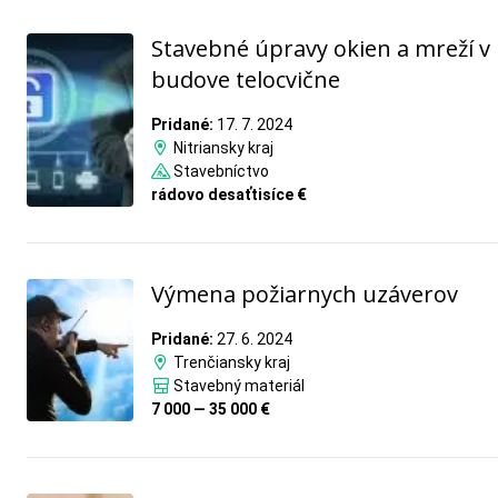
Stavebné úpravy okien a mreží v
budove telocvične
Pridané:
17. 7. 2024
Nitriansky kraj
Stavebníctvo
rádovo desaťtisíce €
Výmena požiarnych uzáverov
Pridané:
27. 6. 2024
Trenčiansky kraj
Stavebný materiál
7 000 — 35 000 €