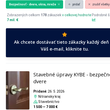
Bezpečnosť - dvere, okna, mreže
pridať
zrušiť všetky f
Zobrazených celkom
178
zákaziek
v celkovej hodnote
Podrobné št
7 mil. €
Ak chcete dostávať tieto zákazky každý deň
Váš e-mail, kliknite tu.
Stavebné úpravy KYBE - bezpečn
dvere
Pridané:
26. 5. 2026
Nitriansky kraj
Stavebníctvo
1 500 — 7 000 €