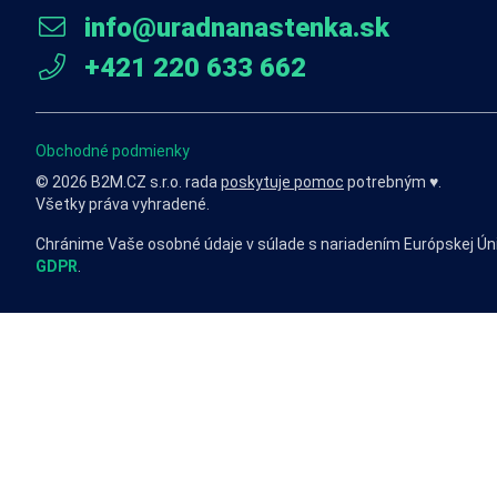
info@uradnanastenka.sk
+421 220 633 662
Obchodné podmienky
© 2026 B2M.CZ s.r.o. rada
poskytuje pomoc
potrebným ♥️.
Všetky práva vyhradené.
Chránime Vaše osobné údaje v súlade s nariadením Európskej Ún
GDPR
.