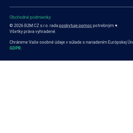
Obchodné podmienky
© 2026 B2M.CZ s.r.o. rada
poskytuje pomoc
potrebným ♥️.
Všetky práva vyhradené.
Chránime Vaše osobné údaje v súlade s nariadením Európskej Ún
GDPR
.