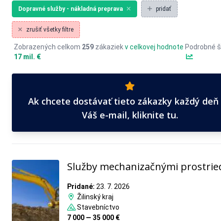
Dopravné služby - nákladná preprava
pridať
zrušiť všetky filtre
Zobrazených celkom
259
zákaziek
v celkovej hodnote
Podrobné š
17 mil. €
Ak chcete dostávať tieto zákazky každý deň
Váš e-mail, kliknite tu.
Služby mechanizačnými prostri
Pridané:
23. 7. 2026
Žilinský kraj
Stavebníctvo
7 000 — 35 000 €