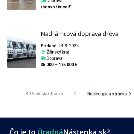
Doprava
rádovo tisíce €
Nadrámcová doprava dreva
Pridané:
24. 9. 2024
Žilinský kraj
Doprava
35 000 — 175 000 €
Predošlá stránka
1
Nasledujúca stránka
Čo je to
Úradná
Nástenka.sk?