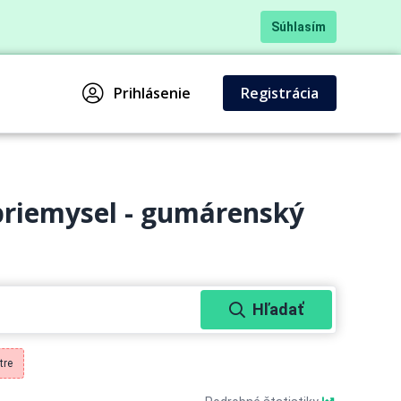
Súhlasím
Prihlásenie
Registrácia
riemysel - gumárenský
Hľadať
tre