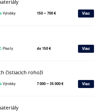
ateriály
Viac
Výrobky
150 — 700 €
Viac
Plasty
do 150 €
 čistiacich rohoží
Viac
Výrobky
7 000 — 35 000 €
ateriály