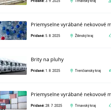
Pridané:
3. 9. 2025
Trnavský kraj
Priemyselne vyrábané nekovové m
Pridané:
5. 8. 2025
Žilinský kraj
Brity na pluhy
Pridané:
1. 8. 2025
Trenčiansky kraj
Priemyselne vyrábané nekovové m
Pridané:
28. 7. 2025
Trnavský kraj