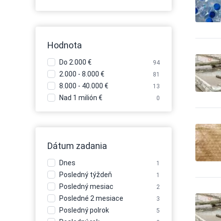
815
apod.
Automobily - pneu
1,024
Automobily - požičovne
81
Automobily - požičovne -
Hodnota
47
nákladné autá
Automobily - požičovne -
Do 2.000 €
94
65
osobné autá
2.000 - 8.000 €
81
Automobily - požičovne -
61
8.000 - 40.000 €
13
úžitkové autá
Nad 1 milión €
0
Automobily - predaj
4,030
Automobily - predaj -
1,289
nákladné autá
Automobily - predaj -
2,296
osobné autá
Dátum zadania
Automobily - predaj -
1,762
úžitkové autá
Dnes
1
Automobily -
Posledný týždeň
1
6,037
príslušenstvo
Posledný mesiac
2
Automobily - servis
2,486
Posledné 2 mesiace
3
Automobily - služby iné
304
Posledný polrok
5
Autoškoly
316