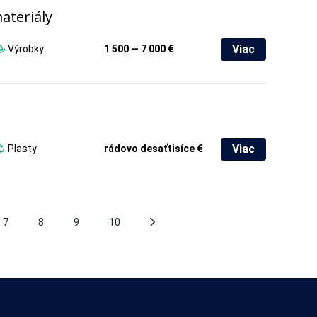
ateriály
Viac
Výrobky
1 500 — 7 000 €
Viac
Plasty
rádovo desaťtisíce €
7
8
9
10