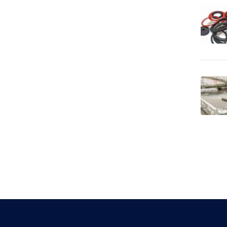
Cestovné kancelárie -
tuzemské zájazdy -
10
turistika
Cestovné kancelárie -
51
tuzemské zájazdy - zima
Cestovné kancelárie -
20
zahraničné zájazdy - leto
Cestovné kancelárie -
zahraničné zájazdy -
43
poznávacie
Chemický priemysel -
274
autochémia
Chemický priemysel -
6,921
farmaceutika, lekárstvo
Chemický priemysel -
hnojivá, poľnohospodárska
448
chémia
Chemický priemysel -
26
potravinárstvo
Chemický priemysel -
3,417
predaj surovín
Chemický priemysel -
predajcovia vybavenia pre
32