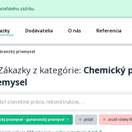
ateľského zážitku.
azky
Dodávatelia
O nás
Referencia
árenský priemysel
Zákazky z kategórie:
Chemický p
emysel
ký priemysel - gumárenský priemysel
pridať
zrušiť všetky fil