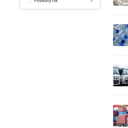
Posledný rok
9
Balenie - baliace a
21
expedičné služby
Balenie - obaly, výroba
1,437
baliacich materiálov
Balenie, etiketovanie,
19
ukladanie tovaru
Banícke a ťažobné stroje
68
Banky
142
Bazény
245
Bezpečnosť -
bezpečnostné úpravy
13
vozidiel
Bezpečnosť -
187
dochádzkové systémy
Bezpečnosť - dvere, okna,
178
mreže
Bezpečnosť - iné
594
Bezpečnosť - kamerové
1,181
systémy
Bezpečnosť - ochrana osôb
39
Bezpečnosť - ostraha
607