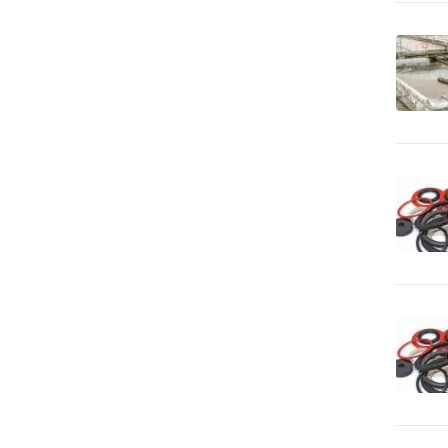
27
predaj
Čalúnnické materiály -
32
výroba
CD-ROM - lisovanie, tlač,
28
vypaľovanie
CD-ROM - predaj dátových
51
nosičov
Cenné papiere -
2,773
poradenstvo
Čerpacie stanice
1,099
pohonných hmôt
Čerpacie stanice
26
pohonných hmôt - LPG
Cestovné kancelárie -
176
služby iné
Cestovné kancelárie -
66
tuzemské zájazdy - hory
Cestovné kancelárie -
28
tuzemské zájazdy - leto
Cestovné kancelárie -
tuzemské zájazdy -
24
poznávacie