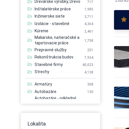
Zobraz
Drevárske výrobky, Drevo
717
Inštalatérske práce
1,985
Inžinierske siete
3,711
Izolácie - stavebné
4,364
Kúrenie
2,461
Maliarske, natieračské a
1,758
tapetovacie práce
Prepravné služby
251
Rekonštrukcia budov
7,934
Stavebné firmy
40,023
Strechy
4,138
Armatúry
308
Autobazáre
130
Autobazáre - nákladné
114
autá
Autobazáre - osobné autá
149
Autobazáre - úžitkové autá
141
Lokalita
Autobusová doprava
483