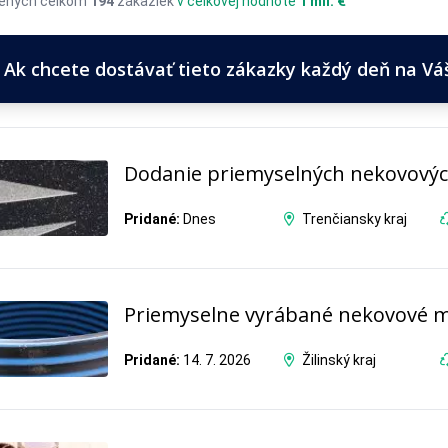
ených celkom
194
zákaziek
v celkovej hodnote
1 mil. €
Ak chcete dostávať tieto zákazky každý deň na Váš 
Dodanie priemyselných nekovovýc
Pridané:
Dnes
Trenčiansky kraj
Priemyselne vyrábané nekovové m
Pridané:
14. 7. 2026
Žilinský kraj