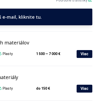
Podrobné štatistiky
e-mail, kliknite tu.
h materiálov
Viac
Plasty
1 500 — 7 000 €
ateriály
Viac
Plasty
do 150 €