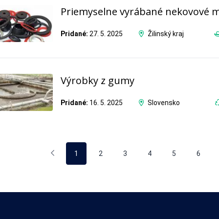
Priemyselne vyrábané nekovové m
Pridané:
27. 5. 2025
Žilinský kraj
Výrobky z gumy
Pridané:
16. 5. 2025
Slovensko
1
2
3
4
5
6