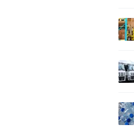
Bezpečnosť - poplašné
539
systémy
Bezpečnosť - trezory, sejfy
79
apod.
Bezpečnosť práce
293
Bezpečnostné agentúry
649
Bicykle
54
Bytové zariadenia
77
Bytové zariadenia - bytový
503
textil
Bytové zariadenia -
20
dekoratívne predmety
Bytové zariadenia -
30
keramika, sklo
Bytové zariadenia -
343
koberce a linoleum
Bytové zariadenia - žalúzie
404
a tieňová technika
Bytový fond: správa
35
Call Centrá, Telemarketing
20
Čalúnnické materiály -