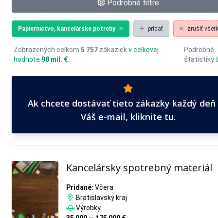
Podrobné filtre
Papiernictvo, kancelárske potreby
pridať
zrušiť všetky
Zobrazených celkom
5 757
zákaziek
v celkovej
Podrobné
hodnote
98 mil. €
štatistiky
Ak chcete dostávať tieto zákazky každý deň
Váš e-mail, kliknite tu.
Kancelársky spotrebný materiál
Pridané:
Včera
Bratislavský kraj
Výrobky