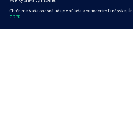
Všetky práva vyhradené.
Chránime Vaše osobné údaje v súlade s nariadením Európskej Ún
GDPR
.