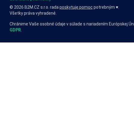
© 2026 B2M.CZ s.r.o. rada
poskytuje pomoc
potrebným ♥️.
Všetky práva vyhradené.
Chránime Vaše osobné údaje v súlade s nariadením Európskej Ún
GDPR
.