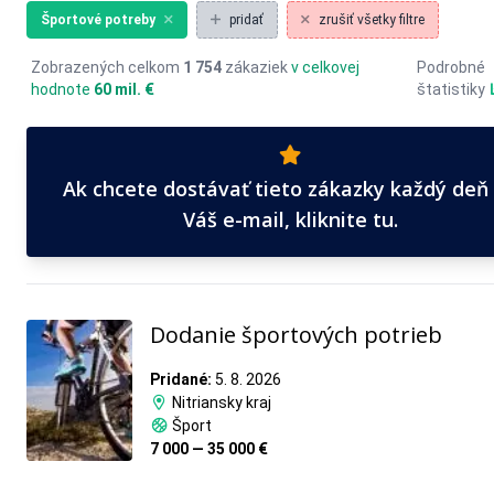
Športové potreby
pridať
zrušiť všetky filtre
Zobrazených celkom
1 754
zákaziek
v celkovej
Podrobné
hodnote
60 mil. €
štatistiky
Ak chcete dostávať tieto zákazky každý deň
Váš e-mail, kliknite tu.
Dodanie športových potrieb
Pridané:
5. 8. 2026
Nitriansky kraj
Šport
7 000 — 35 000 €