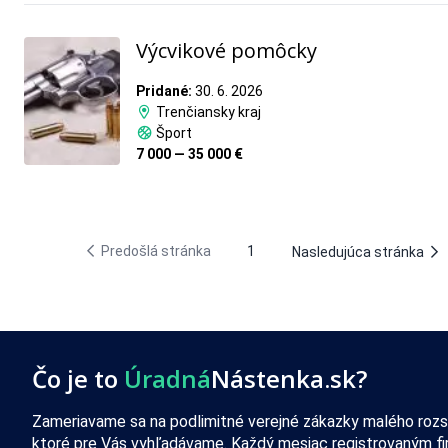
Výcvikové pomôcky
Pridané:
30. 6. 2026
Trenčiansky kraj
Šport
7 000 — 35 000 €
Predošlá stránka
1
Nasledujúca stránka
Čo je to
Úradná
Nástenka.sk?
Zameriavame sa na podlimitné verejné zákazky malého rozs
ktoré pre Vás vyhľadávame. Každý mesiac registrovaným f