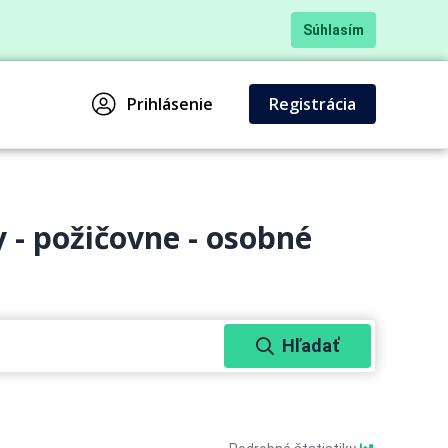
Súhlasím
Prihlásenie
Registrácia
 - požičovne - osobné
Hľadať