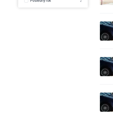
Posledný rok
2
1,436
baliacich materiálov
Balenie, etiketovanie,
19
ukladanie tovaru
Banícke a ťažobné stroje
68
Banky
142
Bazény
245
Bezpečnosť -
bezpečnostné úpravy
13
vozidiel
Bezpečnosť -
187
dochádzkové systémy
Bezpečnosť - dvere, okna,
178
mreže
Bezpečnosť - iné
594
Bezpečnosť - kamerové
1,181
systémy
Bezpečnosť - ochrana osôb
39
Bezpečnosť - ostraha
607
Bezpečnosť - poplašné
539
systémy
Bezpečnosť - trezory, sejfy