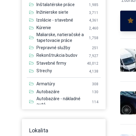
Zobraz
Inštalatérske práce
1,985
Inžinierske siete
3,711
Izolácie - stavebné
4,361
Kúrenie
2,460
Maliarske, natieračské a
1,758
tapetovacie práce
Prepravné služby
251
Rekonštrukcia budov
7,927
Stavebné firmy
40,012
Strechy
4,138
Armatúry
308
Autobazáre
130
Autobazáre - nákladné
114
autá
Autobazáre - osobné autá
149
Autobazáre - úžitkové autá
141
Autobusová doprava
483
Lokalita
Autobusová doprava -