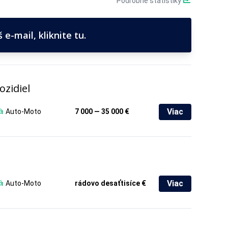
Podrobné štatistiky
e-mail, kliknite tu.
zidiel
Viac
Auto-Moto
7 000 — 35 000 €
Viac
Auto-Moto
rádovo desaťtisíce €