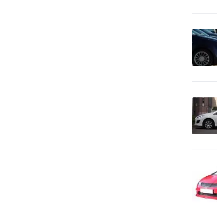
79
apod.
Bezpečnosť práce
293
Bezpečnostné agentúry
649
Bicykle
54
Bytové zariadenia
76
Bytové zariadenia - bytový
503
textil
Bytové zariadenia -
20
dekoratívne predmety
Bytové zariadenia -
30
keramika, sklo
Bytové zariadenia -
343
koberce a linoleum
Bytové zariadenia - žalúzie
404
a tieňová technika
Bytový fond: správa
35
Call Centrá, Telemarketing
20
Čalúnnické materiály -
27
predaj
Čalúnnické materiály -
32