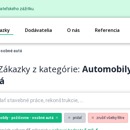
ateľského zážitku.
azky
Dodávatelia
O nás
Referencia
osobné autá
Zákazky z kategórie:
Automobily
á
bily - požičovne - osobné autá
pridať
zrušiť všetky filtre