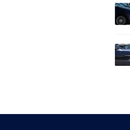
Cestovné kancelárie -
51
tuzemské zájazdy - zima
Cestovné kancelárie -
20
zahraničné zájazdy - leto
Cestovné kancelárie -
zahraničné zájazdy -
43
poznávacie
Chemický priemysel -
273
autochémia
Chemický priemysel -
6,921
farmaceutika, lekárstvo
Chemický priemysel -
193
gumárenský priemysel
Chemický priemysel -
hnojivá, poľnohospodárska
448
chémia
Chemický priemysel -
26
potravinárstvo
Chemický priemysel -
3,417
predaj surovín
Chemický priemysel -
predajcovia vybavenia pre
32
výrobu