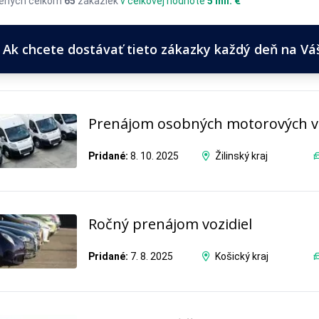
ených celkom
65
zákaziek
v celkovej hodnote
5 mil. €
Ak chcete dostávať tieto zákazky každý deň na Váš 
Prenájom osobných motorových vo
Pridané:
8. 10. 2025
Žilinský kraj
Ročný prenájom vozidiel
Pridané:
7. 8. 2025
Košický kraj