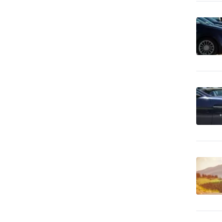
výroba
CD-ROM - lisovanie, tlač,
28
vypaľovanie
CD-ROM - predaj dátových
51
nosičov
Cenné papiere -
2,773
poradenstvo
Čerpacie stanice
1,099
pohonných hmôt
Čerpacie stanice
26
pohonných hmôt - LPG
Cestovné kancelárie -
176
služby iné
Cestovné kancelárie -
66
tuzemské zájazdy - hory
Cestovné kancelárie -
28
tuzemské zájazdy - leto
Cestovné kancelárie -
tuzemské zájazdy -
24
poznávacie
Cestovné kancelárie -
tuzemské zájazdy -
10
turistika