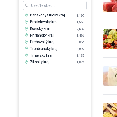
9
technológií
Potravinárstvo - výroba
704
polotovarov
Banskobystrický kraj
1,197
Potravinárstvo - výrobky
8,663
Bratislavský kraj
1,568
Potravinárstvo -
Košický kraj
13,374
2,637
zásobovanie
Nitriansky kraj
1,465
Potravinárstvo - zavádzanie
14
noriem
Prešovský kraj
856
Spracovanie mäsa a
Trenčiansky kraj
3,092
2,849
mastných výrobkov
Trnavský kraj
1,135
Zdravá výživa
72
Žilinský kraj
1,871
Zelenina
2,972