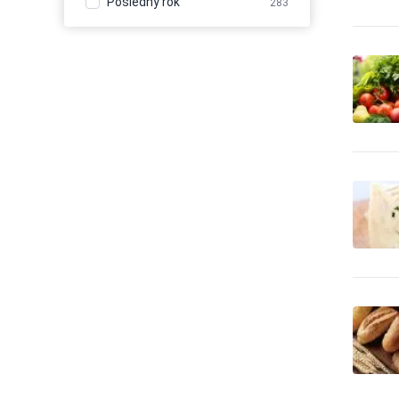
Posledný rok
283