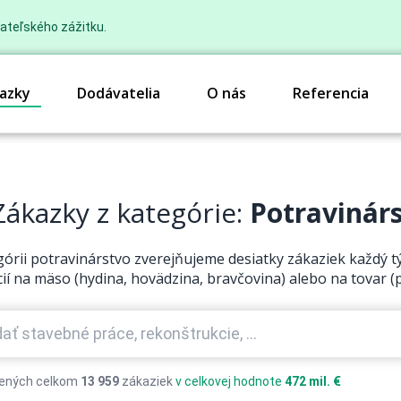
ateľského zážitku.
azky
Dodávatelia
O nás
Referencia
ákazky z kategórie:
Potravinár
górii potravinárstvo zverejňujeme desiatky zákaziek každý tý
cií na mäso (hydina, hovädzina, bravčovina) alebo na tovar (p
ených celkom
13 959
zákaziek
v celkovej hodnote
472 mil. €