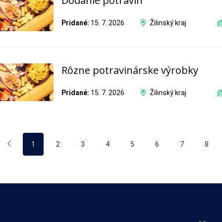
Dodanie potravín
Pridané:
15. 7. 2026
Žilinský kraj
Rôzne potravinárske výrobky
Pridané:
15. 7. 2026
Žilinský kraj
1
2
3
4
5
6
7
8