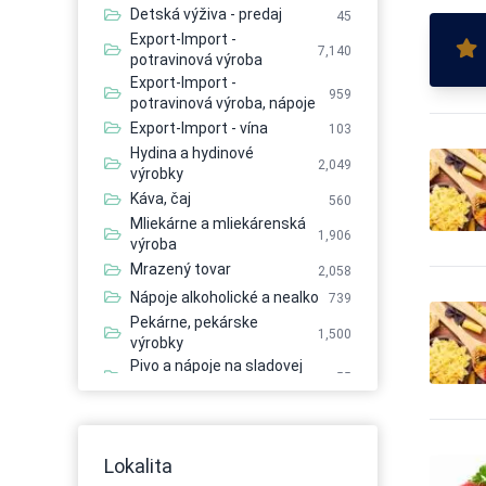
Detská výživa - predaj
45
Export-Import -
7,140
potravinová výroba
Export-Import -
959
potravinová výroba, nápoje
Export-Import - vína
103
Hydina a hydinové
2,049
výrobky
Káva, čaj
560
Mliekárne a mliekárenská
1,906
výroba
Mrazený tovar
2,058
Nápoje alkoholické a nealko
739
Pekárne, pekárske
1,500
výrobky
Pivo a nápoje na sladovej
55
báze
Potravinárstvo
13,566
Potravinárstvo - mrazené
2,462
potraviny
Lokalita
Potravinárstvo - predaj