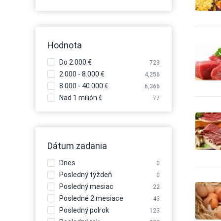
Hodnota
Do 2.000 €
723
2.000 - 8.000 €
4,256
8.000 - 40.000 €
6,366
Nad 1 milión €
77
Dátum zadania
Dnes
0
Posledný týždeň
0
Posledný mesiac
22
Posledné 2 mesiace
43
Posledný polrok
123