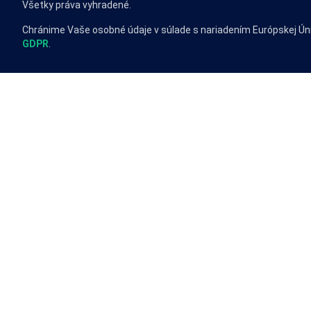
Všetky práva vyhradené.
Chránime Vaše osobné údaje v súlade s nariadením Európskej Ún
GDPR
.