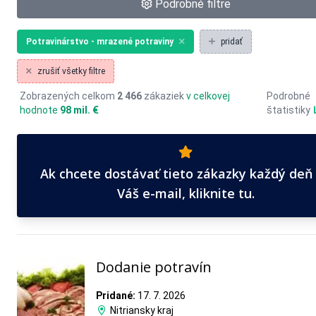
Podrobné filtre
Potravinárstvo - mrazené potraviny
pridať
zrušiť všetky filtre
Zobrazených celkom
2 466
zákaziek
v celkovej
Podrobné
hodnote
98 mil. €
štatistiky
Ak chcete dostávať tieto zákazky každý deň
Váš e-mail, kliknite tu.
Dodanie potravín
Pridané:
17. 7. 2026
Nitriansky kraj