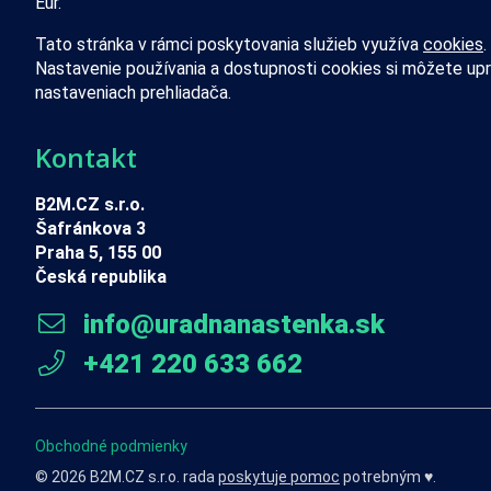
Eur.
Tato stránka v rámci poskytovania služieb využíva
cookies
.
Nastavenie používania a dostupnosti cookies si môžete upr
nastaveniach prehliadača.
Kontakt
B2M.CZ s.r.o.
Šafránkova 3
Praha 5, 155 00
Česká republika
info@uradnanastenka.sk
+421 220 633 662
Obchodné podmienky
© 2026 B2M.CZ s.r.o. rada
poskytuje pomoc
potrebným ♥️.