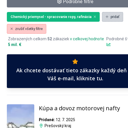
Podrobné filtre
Chemický priemysel - spracovanie ropy, rafinácia
pridať
zrušiť všetky filtre
Zobrazených celkom
52
zákaziek
v celkovej hodnote
Podrobné št
5 mil. €
Ak chcete dostávať tieto zákazky každý deň
Váš e-mail, kliknite tu.
Kúpa a dovoz motorovej nafty
Pridané:
12. 7. 2025
Prešovský kraj