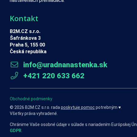
nastaveniach prehliadača.
Kontakt
B2M.CZ s.r.o.
Šafránkova 3
Praha 5, 155 00
Česká republika
info@uradnanastenka.sk
+421 220 633 662
Obchodné podmienky
© 2026 B2M.CZ s.r.o. rada
poskytuje pomoc
potrebným ♥️.
Všetky práva vyhradené.
Chránime Vaše osobné údaje v súlade s nariadením Európskej Ún
GDPR
.