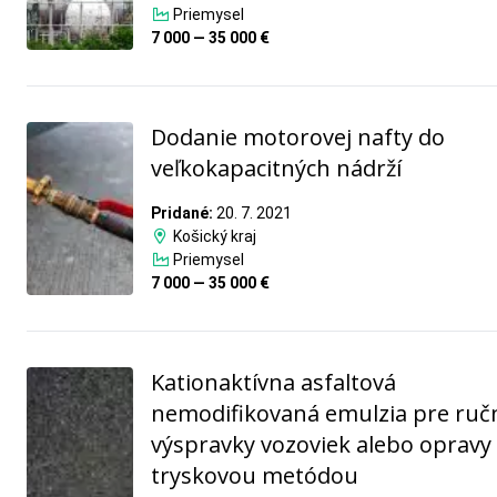
Priemysel
7 000 — 35 000 €
Dodanie motorovej nafty do
veľkokapacitných nádrží
Pridané:
20. 7. 2021
Košický kraj
Priemysel
7 000 — 35 000 €
Kationaktívna asfaltová
nemodifikovaná emulzia pre ruč
výspravky vozoviek alebo opravy
tryskovou metódou