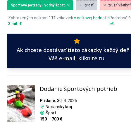
Športové potreby - vodný šport
pridať
zrušiť všetky fi
Zobrazených celkom
112
zákaziek
v celkovej hodnote
Podrobné št
3 mil. €
Ak chcete dostávať tieto zákazky každý deň
Váš e-mail, kliknite tu.
Dodanie športových potrieb
Pridané:
30. 4. 2026
Nitriansky kraj
Šport
150 — 700 €