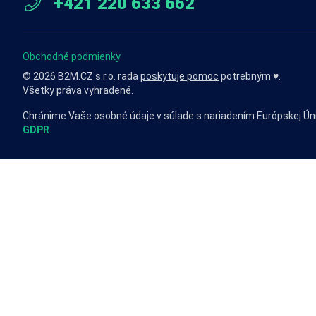
+421 220 633 662
Obchodné podmienky
© 2026 B2M.CZ s.r.o. rada
poskytuje pomoc
potrebným ♥️.
Všetky práva vyhradené.
Chránime Vaše osobné údaje v súlade s nariadením Európskej Ún
GDPR
.