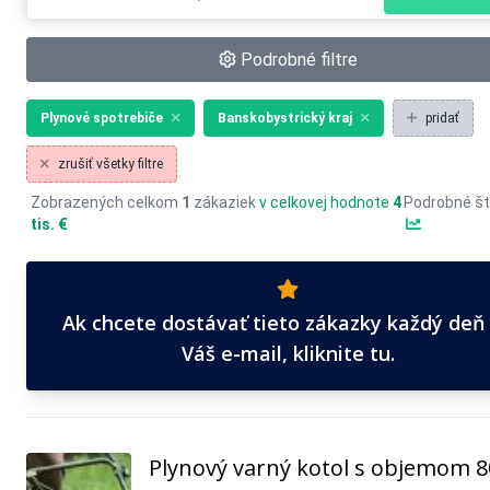
Podrobné filtre
Plynové spotrebiče
Banskobystrický kraj
pridať
zrušiť všetky filtre
Zobrazených celkom
1
zákaziek
v celkovej hodnote
4
Podrobné št
tis. €
Ak chcete dostávať tieto zákazky každý deň
Váš e-mail, kliknite tu.
Plynový varný kotol s objemom 8