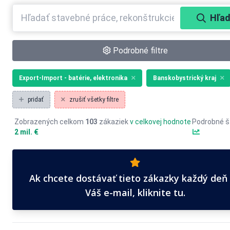
Hľad
Podrobné filtre
Export-Import - batérie, elektronika
Banskobystrický kraj
pridať
zrušiť všetky filtre
Zobrazených celkom
103
zákaziek
v celkovej hodnote
Podrobné št
2 mil. €
Ak chcete dostávať tieto zákazky každý deň
Váš e-mail, kliknite tu.