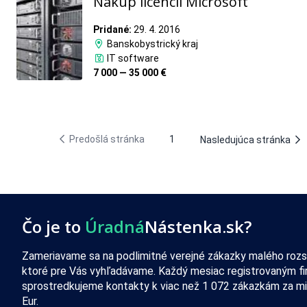
Nákup licencií Microsoft
Pridané:
29. 4. 2016
Banskobystrický kraj
IT software
7 000 — 35 000 €
Predošlá stránka
1
Nasledujúca stránka
Čo je to
Úradná
Nástenka.sk?
Zameriavame sa na podlimitné verejné zákazky malého rozs
ktoré pre Vás vyhľadávame. Každý mesiac registrovaným f
sprostredkujeme kontakty k viac než 1 072 zákazkám za mi
Eur.