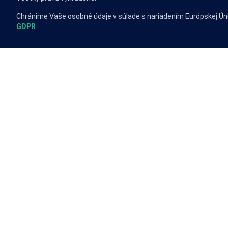
Chránime Vaše osobné údaje v súlade s nariadením Európskej Ún
GDPR
.