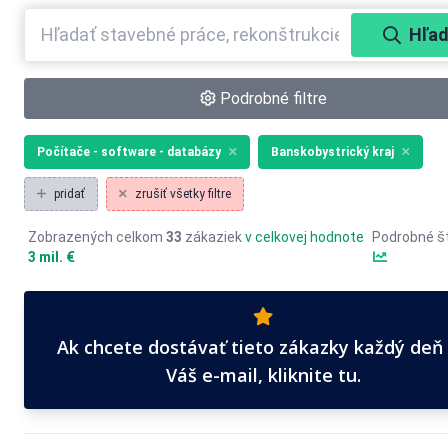
Hľad
Podrobné filtre
Počítače - software - databázy
Banskobystrický kraj
pridať
zrušiť všetky filtre
Zobrazených celkom
33
zákaziek
v celkovej hodnote
Podrobné št
3 mil. €
Ak chcete dostávať tieto zákazky každý deň
Váš e-mail, kliknite tu.