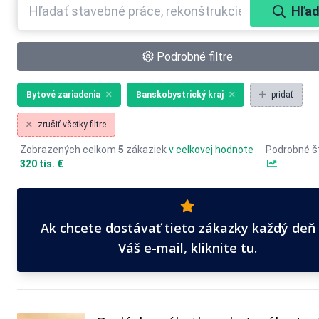
Hľad
Podrobné filtre
Bytové zariadenia
Banskobystrický kraj
pridať
zrušiť všetky filtre
Zobrazených celkom
5
zákaziek
v celkovej hodnote
Podrobné št
320 tis. €
Ak chcete dostávať tieto zákazky každý deň
Váš e-mail, kliknite tu.