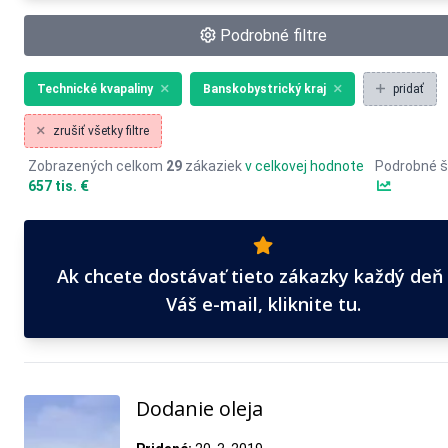
Podrobné filtre
Technické kvapaliny
Banskobystrický kraj
pridať
zrušiť všetky filtre
Zobrazených celkom
29
zákaziek
v celkovej hodnote
Podrobné š
657 tis. €
Ak chcete dostávať tieto zákazky každý deň
Váš e-mail, kliknite tu.
Dodanie oleja