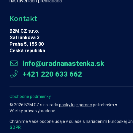
nastaveniach prehliadača.
Kontakt
B2M.CZ s.r.o.
Šafránkova 3
Praha 5, 155 00
Česká republika
info@uradnanastenka.sk
+421 220 633 662
Obchodné podmienky
© 2026 B2M.CZ s.r.o. rada
poskytuje pomoc
potrebným ♥️.
Všetky práva vyhradené.
Chránime Vaše osobné údaje v súlade s nariadením Európskej Ún
GDPR
.