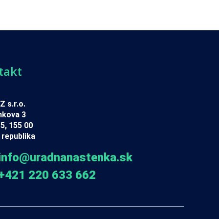
takt
 s.r.o.
nkova 3
5, 155 00
republika
info@uradnanastenka.sk
+421 220 633 662