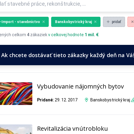
-Import - stavebníctvo
Banskobystrický kraj
pridať
ených celkom
4
zákaziek
v celkovej hodnote
1 mil. €
Ak chcete dostávať tieto zákazky každý deň na Váš 
Vybudovanie nájomných bytov
Pridané:
29. 12. 2017
Banskobystrický kraj
Revitalizácia vnútrobloku