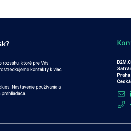
Kon
sk?
B2M.CZ
 rozsahu, ktoré pre Vás
Šafrá
rostredkujeme kontakty k viac
Praha 
Česká 
okies
. Nastavenie používania a
 prehliadača.