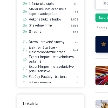
Inžinierske siete
481
Maliarske, natieračské a
156
tapetovacie práce
Export
Rekonštrukcia budov
1,052
Stavebné firmy
5,016
Zobraz
Strechy
556
Drevo - drevené stavby
25
Elektroinštalácie -
674
elektromontážne práce
Export-Import - stavebníctvo,
1
ostatné
Export-Import - stavebníctvo,
1
príslušenstvo
Fasády, Fasády - čistenie
4
Inštalatérstvo
92
Inžinierske siete - stavba
539
Kominárstvo
17
Kuchynské štúdia
3
Lokalita
Plyn - inštalácia, apod.
28