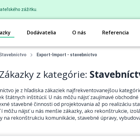
ateľského zážitku.
azky
Dodávatelia
O nás
Referencia
Stavebníctvo
Export-Import - stavebníctvo
Zákazky z kategórie:
Stavebníct
níctvo je z hľadiska zákaziek najfrekventovanejšou kategór
ek štátnych inštitúcií. U nás môžu nájsť zaujímavé obchodné 
xné stavebné činnosti od projektovania až po realizáciu sta
Tí môžu nájsť u nás menšie zákazky, ako rekonštrukcie, izolá
y na rekonštrukciu komunikácie, stavebné úpravy, vybudova