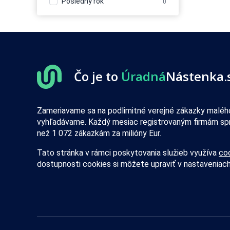
Posledný rok
0
Čo je to
Úradná
Nástenka.
Zameriavame sa na podlimitné verejné zákazky malého
vyhľadávame. Každý mesiac registrovaným firmám sp
než 1 072 zákazkám za milióny Eur.
Tato stránka v rámci poskytovania služieb využíva
co
dostupnosti cookies si môžete upraviť v nastaveniach