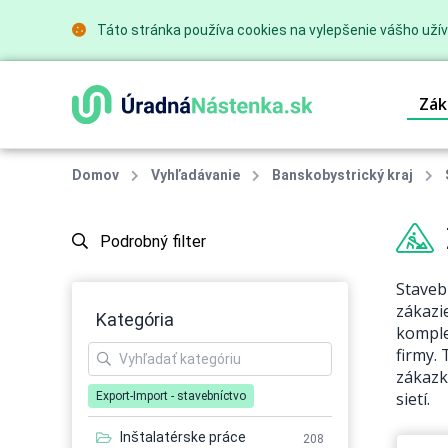
Táto stránka používa cookies na vylepšenie vášho užív
Zák
Domov
Vyhľadávanie
Banskobystrický kraj
Podrobný filter
Staveb
zákazi
Kategória
komple
firmy. 
zákazk
sietí.
Export-Import - stavebníctvo
Inštalatérske práce
208