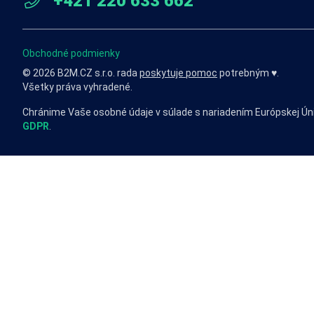
+421 220 633 662
Obchodné podmienky
© 2026 B2M.CZ s.r.o. rada
poskytuje pomoc
potrebným ♥️.
Všetky práva vyhradené.
Chránime Vaše osobné údaje v súlade s nariadením Európskej Ún
GDPR
.