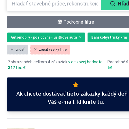
Hľad
Podrobné filtre
Automobily - požičovne - úžitkové autá
Banskobystrický kraj
pridať
zrušiť všetky filtre
Zobrazených celkom
4
zákaziek
v celkovej hodnote
Podrobné št
317 tis. €
Ak chcete dostávať tieto zákazky každý deň
Váš e-mail, kliknite tu.