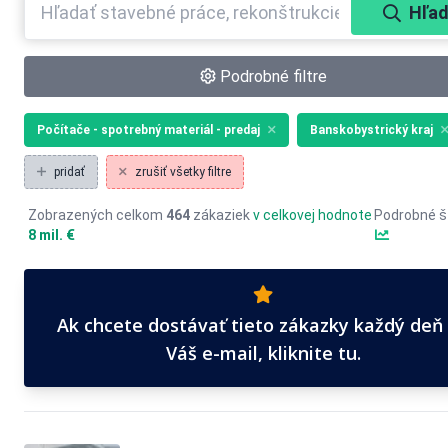
Hľad
Podrobné filtre
Počítače - spotrebný materiál - predaj
Banskobystrický kraj
pridať
zrušiť všetky filtre
Zobrazených celkom
464
zákaziek
v celkovej hodnote
Podrobné št
8 mil. €
Ak chcete dostávať tieto zákazky každý deň
Váš e-mail, kliknite tu.