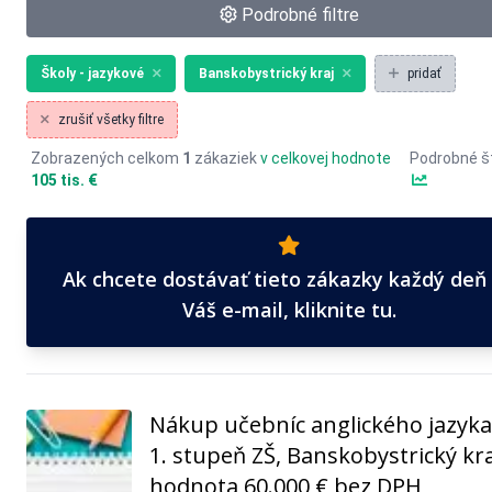
Podrobné filtre
Školy - jazykové
Banskobystrický kraj
pridať
zrušiť všetky filtre
Zobrazených celkom
1
zákaziek
v celkovej hodnote
Podrobné št
105 tis. €
Ak chcete dostávať tieto zákazky každý deň
Váš e-mail, kliknite tu.
Nákup učebníc anglického jazyka
1. stupeň ZŠ, Banskobystrický kra
hodnota 60.000 € bez DPH