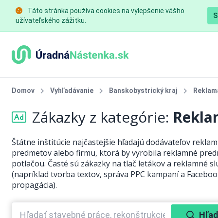
Táto stránka používa cookies na vylepšenie vášho
S
užívateľského zážitku.
Domov
Vyhľadávanie
Banskobystrický kraj
Reklam
Zákazky z kategórie:
Rekla
Štátne inštitúcie najčastejšie hľadajú dodávateľov rekla
predmetov alebo firmu, ktorá by vyrobila reklamné pred
potlačou. Časté sú zákazky na tlač letákov a reklamné s
(napríklad tvorba textov, správa PPC kampaní a Facebo
propagácia).
Hľad