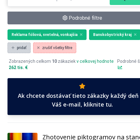
Podrobné filtre
Reklama fóliová, svetelná, vonkajšia
Banskobystrický kraj
pridať
zrušiť všetky filtre
Zobrazených celkom
10
zákaziek
v celkovej hodnote
Podrobné š
262 tis. €
Ak chcete dostávať tieto zákazky každý deň
Váš e-mail, kliknite tu.
Zhotovenie piktogramov na stan