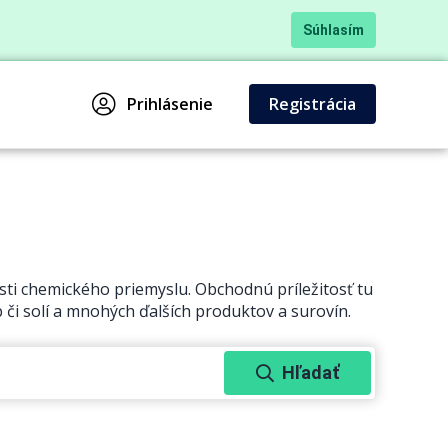
Súhlasím
Prihlásenie
Registrácia
asti chemického priemyslu. Obchodnú príležitosť tu
ieb či solí a mnohých ďalších produktov a surovín.
Hľadať