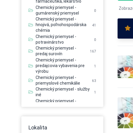
farmaceutika, lekárstvo
Chemický priemysel -
Zobraz
0
gumárenský priemysel
Chemický priemysel -
hnojivá, poľnohospodárska
41
chémia
Chemický priemysel -
0
potravinárstvo
Chemický priemysel -
167
predaj surovín
Chemický priemysel -
predajcovia vybavenia pre
1
výrobu
Chemický priemysel -
63
priemyslové chemikálie
Chemický priemysel - služby
1
iné
Chemický priemysel -
1
spracovanie ropy, rafinácia
Chemický priemysel -
2
výrobcovia stavebných hmôt
Chemický priemysel -
Lokalita
2
výskum