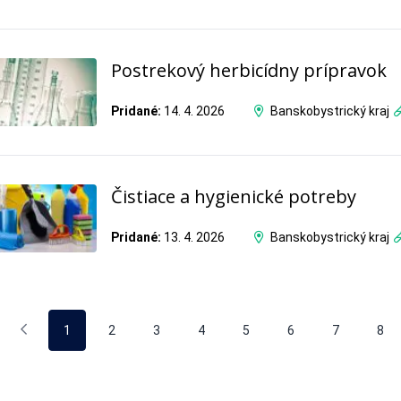
Postrekový herbicídny prípravok
Pridané:
14. 4. 2026
Banskobystrický kraj
Čistiace a hygienické potreby
Pridané:
13. 4. 2026
Banskobystrický kraj
1
2
3
4
5
6
7
8