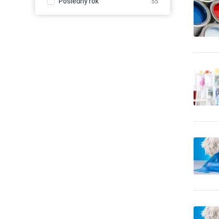
Posledný rok
55