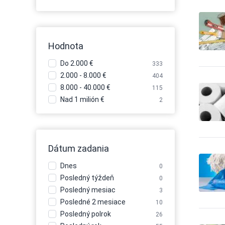
Hodnota
Do 2.000 €
333
2.000 - 8.000 €
404
8.000 - 40.000 €
115
Nad 1 milión €
2
Dátum zadania
Dnes
0
Posledný týždeň
0
Posledný mesiac
3
Posledné 2 mesiace
10
Posledný polrok
26