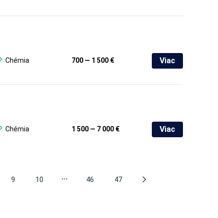
Viac
Chémia
700 — 1 500 €
Viac
Chémia
1 500 — 7 000 €
9
10
46
47