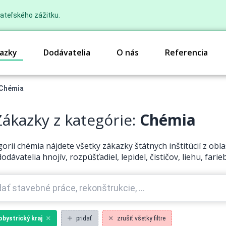
ateľského zážitku.
azky
Dodávatelia
O nás
Referencia
Chémia
ákazky z kategórie:
Chémia
gorii chémia nájdete všetky zákazky štátnych inštitúcií z obl
odávatelia hnojív, rozpúšťadiel, lepidel, čističov, liehu, far
bystrický kraj
pridať
zrušiť všetky filtre