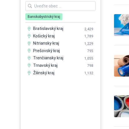
Chemický priemysel,
232
Chemické výrobky
Export-Import - chemikálie
185
Banskobystrický kraj
Export-Import - chemikálie,
65
farby
Bratislavský kraj
2,429
Farbivá - predaj
25
Košický kraj
1,789
Farbivá - prírodné
7
Nitriansky kraj
1,229
Farbivá - syntetické
32
Prešovský kraj
795
Farby, Laky - predaj
90
Trenčiansky kraj
1,055
Lepiace pásky a zariadenia,
Trnavský kraj
798
36
Lepidla a tmely
Žilinský kraj
1,132