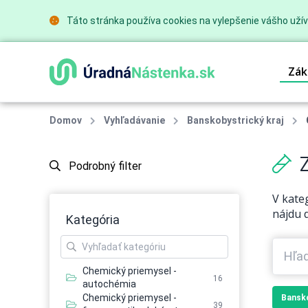
Táto stránka používa cookies na vylepšenie vášho užív
Zák
Domov
Vyhľadávanie
Banskobystrický kraj
Z
Podrobný filter
V kate
nájdu d
Kategória
Chemický priemysel -
16
autochémia
Chemický priemysel -
Bansko
39