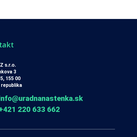
takt
 s.r.o.
nkova 3
5, 155 00
republika
info@uradnanastenka.sk
+421 220 633 662