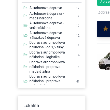
Autobu
Autobusová doprava
12
Zobraz
Autobusová doprava -
2
medzinárodná
Autobusová doprava -
10
vnútroštátna
Autobusová doprava -
12
zákazková doprava
Doprava automobilová
1
nákladná - do 3,5 tuny
Doprava automobilová
4
nákladná - logistika
Doprava automobilová
nákladná - preprava
5
medzištátna
Doprava automobilová
nákladná - preprava
41
vnútroštátna
Doprava automobilová
46
nákladná - prepravné služby
Doprava automobilová
4
Lokalita
nákladná - služby iné