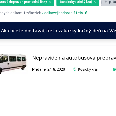
sová doprava - pravidelné linky
Banskobystrický kraj
prida
ených celkom
1
zákaziek
v celkovej hodnote
21 tis. €
Ak chcete dostávať tieto zákazky každý deň na Váš 
Nepravidelná autobusová prepra
Pridané:
24. 8. 2020
Košický kraj