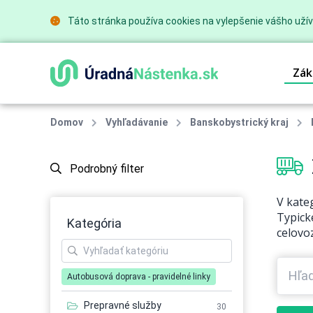
Táto stránka používa cookies na vylepšenie vášho užív
Zák
Domov
Vyhľadávanie
Banskobystrický kraj
Podrobný filter
V kate
Typick
Kategória
celovo
Autobusová doprava - pravidelné linky
Prepravné služby
30