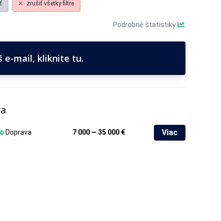
ť
zrušiť všetky filtre
Podrobné štatistiky
e-mail, kliknite tu.
va
Viac
Doprava
7 000 — 35 000 €