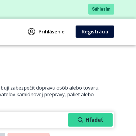
Súhlasím
Prihlásenie
Registrácia
rebují zabezpečiť dopravu osôb alebo tovaru.
ateľov kamiónovej prepravy, paliet alebo
Hľadať