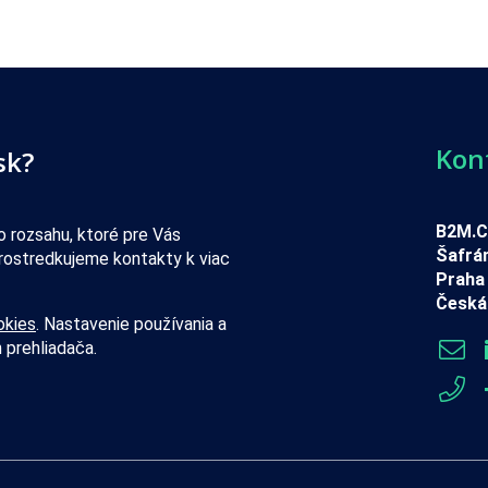
Kon
sk?
B2M.CZ
 rozsahu, ktoré pre Vás
Šafrá
rostredkujeme kontakty k viac
Praha 
Česká 
okies
. Nastavenie používania a
 prehliadača.