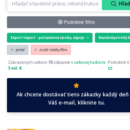
Hľad
Podrobné filtre
Export-Import - potravinová výroba, nápoje
Banskobystrický k
pridať
zrušiť všetky filtre
Zobrazených celkom
70
zákaziek
v celkovej hodnote
Podrobné št
3 mil. €
Ak chcete dostávať tieto zákazky každý deň
Váš e-mail, kliknite tu.