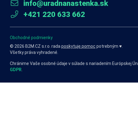
info@uradnanastenka.sk
+421 220 633 662
Obchodné podmienky
© 2026 B2M.CZ s.r.o. rada
poskytuje pomoc
potrebným ♥️.
Všetky práva vyhradené.
Chránime Vaše osobné údaje v súlade s nariadením Európskej Ún
GDPR
.