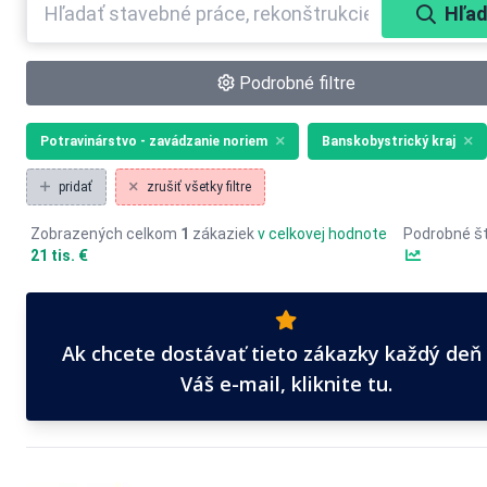
Hľad
Podrobné filtre
Potravinárstvo - zavádzanie noriem
Banskobystrický kraj
pridať
zrušiť všetky filtre
Zobrazených celkom
1
zákaziek
v celkovej hodnote
Podrobné št
21 tis. €
Ak chcete dostávať tieto zákazky každý deň
Váš e-mail, kliknite tu.