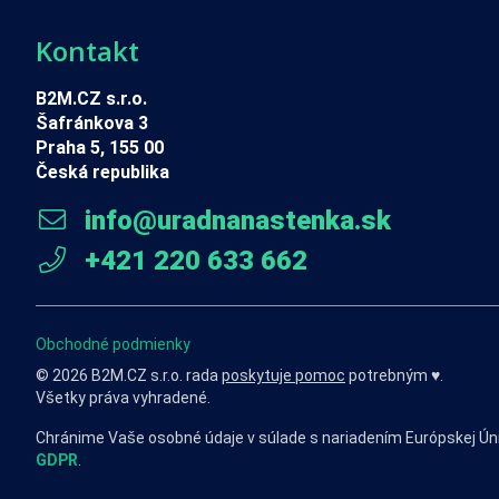
Kontakt
B2M.CZ s.r.o.
Šafránkova 3
Praha 5, 155 00
Česká republika
info@uradnanastenka.sk
+421 220 633 662
Obchodné podmienky
© 2026 B2M.CZ s.r.o. rada
poskytuje pomoc
potrebným ♥️.
Všetky práva vyhradené.
Chránime Vaše osobné údaje v súlade s nariadením Európskej Ún
GDPR
.