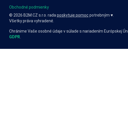
Obchodné podmienky
© 2026 B2M.CZ s.r.o. rada
poskytuje pomoc
potrebným ♥️.
Všetky práva vyhradené.
Chránime Vaše osobné údaje v súlade s nariadením Európskej Ún
GDPR
.