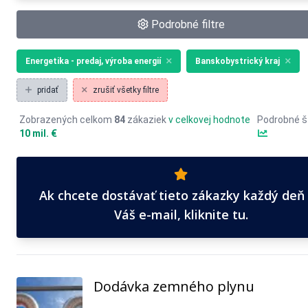
Podrobné filtre
Energetika - predaj, výroba energií
Banskobystrický kraj
pridať
zrušiť všetky filtre
Zobrazených celkom
84
zákaziek
v celkovej hodnote
Podrobné št
10 mil. €
Ak chcete dostávať tieto zákazky každý deň
Váš e-mail, kliknite tu.
Dodávka zemného plynu