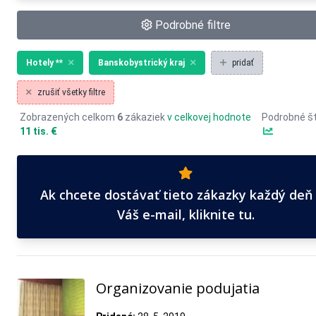
Podrobné filtre
Hotely **
Banskobystrický kraj
pridať
zrušiť všetky filtre
Zobrazených celkom
6
zákaziek
v celkovej hodnote
Podrobné št
11 tis. €
Ak chcete dostávať tieto zákazky každý deň
Váš e-mail, kliknite tu.
Organizovanie podujatia