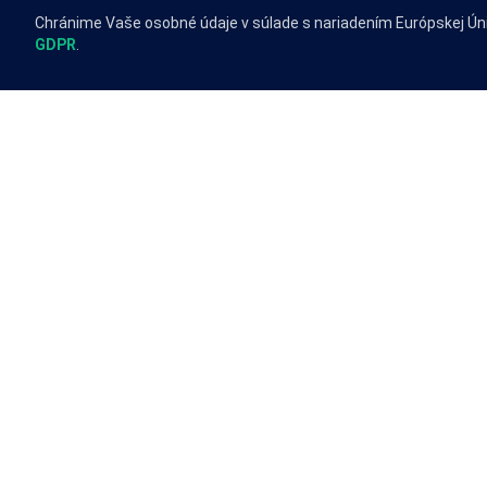
Chránime Vaše osobné údaje v súlade s nariadením Európskej Ún
GDPR
.