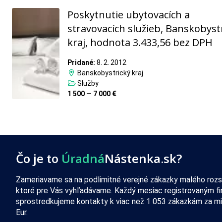
Poskytnutie ubytovacích a
stravovacích služieb, Banskobyst
kraj, hodnota 3.433,56 bez DPH
Pridané:
8. 2. 2012
Banskobystrický kraj
Služby
1 500 — 7 000 €
Čo je to
Úradná
Nástenka.sk?
Zameriavame sa na podlimitné verejné zákazky malého rozs
ktoré pre Vás vyhľadávame. Každý mesiac registrovaným f
sprostredkujeme kontakty k viac než 1 053 zákazkám za mi
Eur.