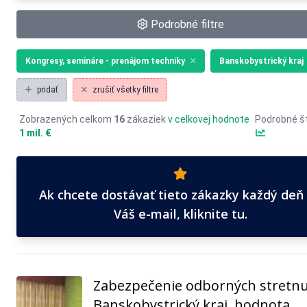
Podrobné filtre
Kongresy, semináre - prenájom techniky
Banskobystrický kraj
pridať
zrušiť všetky filtre
Zobrazených celkom
16
zákaziek
v celkovej hodnote
Podrobné št
1 mil. €
Ak chcete dostávať tieto zákazky každý deň
Váš e-mail, kliknite tu.
Zabezpečenie odborných stretnu
Banskobystrický kraj, hodnota