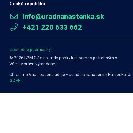
Česká republika
info@uradnanastenka.sk
+421 220 633 662
Obchodné podmienky
© 2026 B2M.CZ s.r.o. rada
poskytuje pomoc
potrebným ♥️.
Všetky práva vyhradené.
Chránime Vaše osobné údaje v súlade s nariadením Európskej Ún
GDPR
.