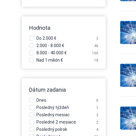
Automobily - pneu
84
Automobily - požičovne
15
Automobily - požičovne -
10
nákladné autá
Hodnota
Automobily - požičovne -
9
osobné autá
Do 2.000 €
3
Automobily - požičovne -
5
2.000 - 8.000 €
úžitkové autá
46
8.000 - 40.000 €
Automobily - predaj
166
489
Automobily - predaj -
Nad 1 milión €
18
132
nákladné autá
Automobily - predaj -
299
osobné autá
Automobily - predaj -
201
Dátum zadania
úžitkové autá
Automobily - príslušenstvo
162
Dnes
0
Automobily - servis
116
Posledný týždeň
1
Automobily - služby iné
28
Posledný mesiac
2
Autoškoly
28
Posledné 2 mesiace
2
Balenie - baliace a expedičné
Posledný polrok
4
1
služby