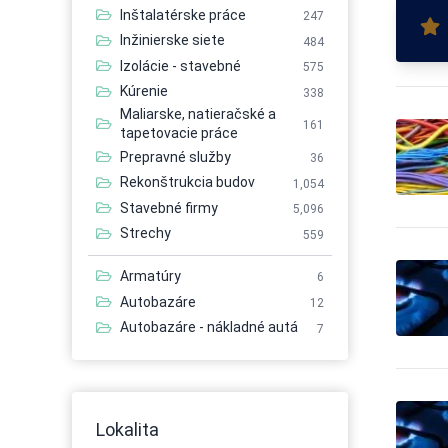
Inštalatérske práce
247
Inžinierske siete
484
Izolácie - stavebné
575
Kúrenie
338
Maliarske, natieračské a
161
tapetovacie práce
Prepravné služby
36
Rekonštrukcia budov
1,054
Stavebné firmy
5,096
Strechy
559
Armatúry
6
Autobazáre
12
Autobazáre - nákladné autá
7
Autobazáre - osobné autá
21
Autobazáre - úžitkové autá
7
Autobusová doprava
56
Lokalita
Autobusová doprava -
6
medzinárodná