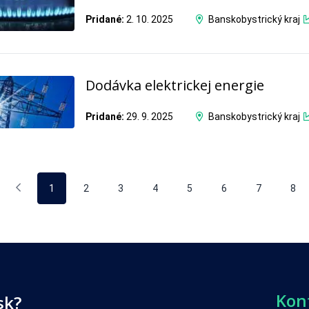
Pridané:
2. 10. 2025
Banskobystrický kraj
Dodávka elektrickej energie
Pridané:
29. 9. 2025
Banskobystrický kraj
1
2
3
4
5
6
7
8
Kon
sk?