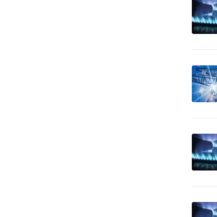
vypaľovanie
CD-ROM - predaj dátových
5
nosičov
Cenné papiere -
378
poradenstvo
Čerpacie stanice
96
pohonných hmôt
Čerpacie stanice pohonných
2
hmôt - LPG
Cestovné kancelárie -
11
služby iné
Cestovné kancelárie -
1
tuzemské zájazdy - hory
Cestovné kancelárie -
3
tuzemské zájazdy - leto
Cestovné kancelárie -
tuzemské zájazdy -
1
poznávacie
Cestovné kancelárie -
1
tuzemské zájazdy - turistika
Cestovné kancelárie -
1
tuzemské zájazdy - zima
Cestovné kancelárie -