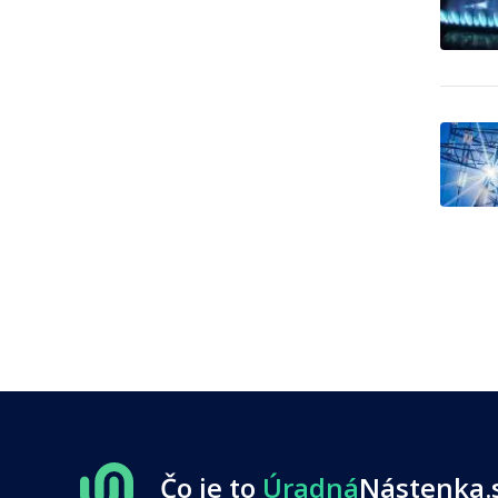
0
zahraničné zájazdy - leto
Cestovné kancelárie -
zahraničné zájazdy -
3
poznávacie
Chemický priemysel -
20
autochémia
Chemický priemysel -
1,363
farmaceutika, lekárstvo
Chemický priemysel -
11
gumárenský priemysel
Chemický priemysel -
hnojivá, poľnohospodárska
46
chémia
Chemický priemysel -
4
potravinárstvo
Chemický priemysel -
179
predaj surovín
Chemický priemysel -
predajcovia vybavenia pre
2
výrobu
Chemický priemysel -
70
priemyslové chemikálie
Čo je to
Úradná
Nástenka.
Chemický priemysel - služby