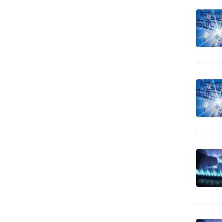
12
apod.
Bezpečnosť práce
24
Bezpečnostné agentúry
89
Bicykle
9
Bytové zariadenia
19
Bytové zariadenia - bytový
72
textil
Bytové zariadenia -
3
dekoratívne predmety
Bytové zariadenia - keramika,
0
sklo
Bytové zariadenia - koberce
38
a linoleum
Bytové zariadenia - žalúzie
45
a tieňová technika
Bytový fond: správa
3
Call Centrá, Telemarketing
2
Čalúnnické materiály - predaj
3
Čalúnnické materiály - výroba
7
CD-ROM - lisovanie, tlač,
6