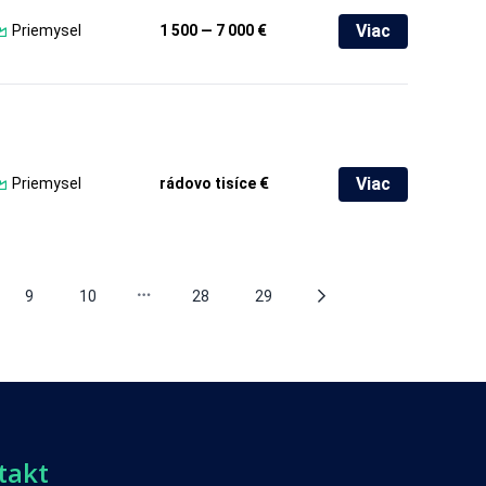
Viac
Priemysel
1 500 — 7 000 €
Viac
Priemysel
rádovo tisíce €
9
10
28
29
takt