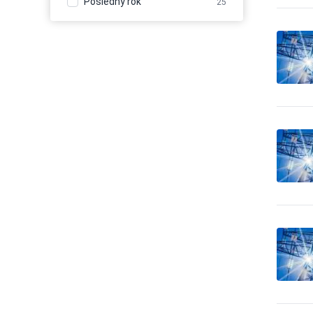
Posledný rok
25
Balenie - obaly, výroba
110
baliacich materiálov
Balenie, etiketovanie,
1
ukladanie tovaru
Banícke a ťažobné stroje
23
Banky
14
Bazény
33
Bezpečnosť - bezpečnostné
0
úpravy vozidiel
Bezpečnosť - dochádzkové
20
systémy
Bezpečnosť - dvere, okna,
13
mreže
Bezpečnosť - iné
106
Bezpečnosť - kamerové
192
systémy
Bezpečnosť - ochrana osôb
7
Bezpečnosť - ostraha
85
Bezpečnosť - poplašné
45
systémy
Bezpečnosť - trezory, sejfy