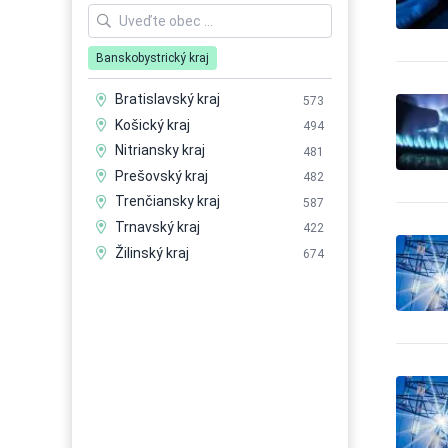
Autobusová doprava -
2
pravidelné linky
Autobusová doprava -
Banskobystrický kraj
49
vnútroštátna
Autobusová doprava -
Bratislavský kraj
573
53
zákazková doprava
Košický kraj
494
Automaty - nápojové a
3
Nitriansky kraj
481
potravinové
Prešovský kraj
482
Automaty - predajné
7
Trenčiansky kraj
587
Automaty - priemyslové
2
Trnavský kraj
422
Automaty, automatizácia
2
Žilinský kraj
Automobily - autorizovaný
674
121
servis
Automobily - bazáre
4
Automobily - doplnky
102
Automobily - doplnky -
3
tunning
Automobily - leasing
11
Automobily - nákladné,
80
apod.