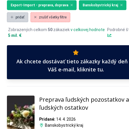
Export-Import - preprava, doprava
Banskobystrický kraj
pridať
zrušiť všetky filtre
Zobrazených celkom
50
zákaziek
v celkovej hodnote
Podrobné št
5 mil. €
Ak chcete dostávať tieto zákazky každý deň
Váš e-mail, kliknite tu.
Preprava ľudských pozostatkov a
ľudských ostatkov
Pridané:
14. 4. 2026
Banskobystrický kraj