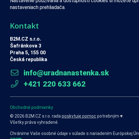
Nastavenie používania a dostupnosti cookies si môžete upr
nastaveniach prehliadača.
Kontakt
B2M.CZ s.r.o.
Šafránkova 3
Praha 5, 155 00
Česká republika
info@uradnanastenka.sk
+421 220 633 662
Obchodné podmienky
© 2026 B2M.CZ s.r.o. rada
poskytuje pomoc
potrebným ♥️.
Všetky práva vyhradené.
Chránime Vaše osobné údaje v súlade s nariadením Európskej Ún