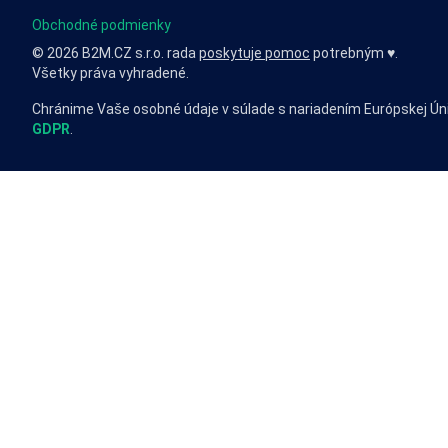
Obchodné podmienky
© 2026 B2M.CZ s.r.o. rada
poskytuje pomoc
potrebným ♥️.
Všetky práva vyhradené.
Chránime Vaše osobné údaje v súlade s nariadením Európskej Ún
GDPR
.