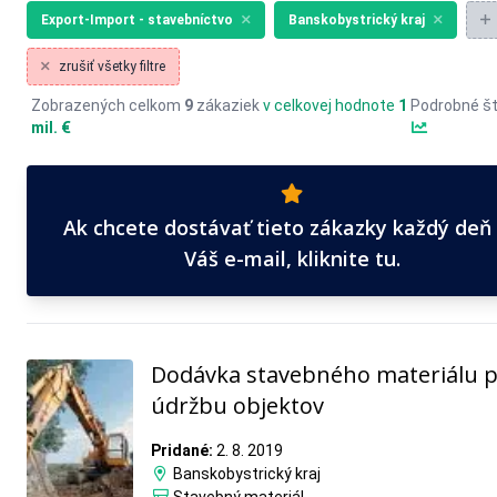
Export-Import - stavebníctvo
Banskobystrický kraj
zrušiť všetky filtre
Zobrazených celkom
9
zákaziek
v celkovej hodnote
1
Podrobné št
mil. €
Ak chcete dostávať tieto zákazky každý deň
Váš e-mail, kliknite tu.
Dodávka stavebného materiálu 
údržbu objektov
Pridané:
2. 8. 2019
Banskobystrický kraj