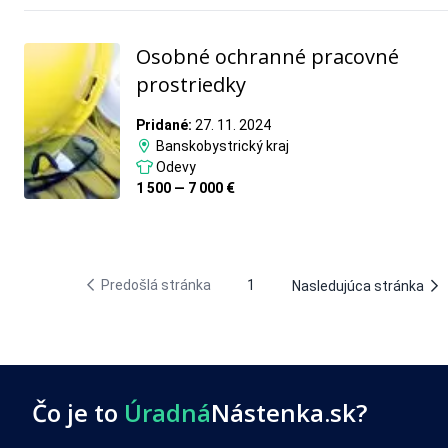
Osobné ochranné pracovné
prostriedky
Pridané:
27. 11. 2024
Banskobystrický kraj
Odevy
1 500 — 7 000 €
Predošlá stránka
1
Nasledujúca stránka
Čo je to
Úradná
Nástenka.sk?