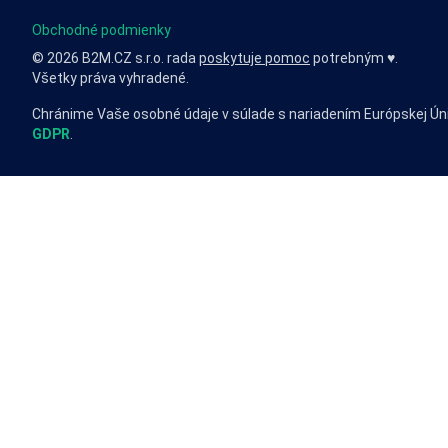
Obchodné podmienky
© 2026 B2M.CZ s.r.o. rada
poskytuje pomoc
potrebným ♥️.
Všetky práva vyhradené.
Chránime Vaše osobné údaje v súlade s nariadením Európskej Ún
GDPR
.