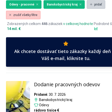
Odevy - pracovné
Banskobystrický kraj
pridať
zrušiť všetky filtre
Zobrazených celkom
446
zákaziek
v celkovej hodnote
Podrobné š
14 mil. €
Ak chcete dostávať tieto zákazky každý deň
Váš e-mail, kliknite tu.
Dodanie pracovných odevov
Pridané:
30. 7. 2026
Banskobystrický kraj
Odevy
rádovo tisíce €