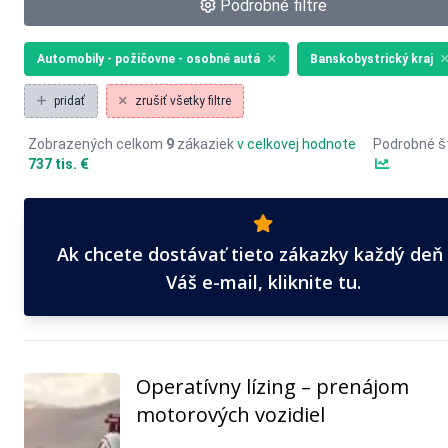
Podrobné filtre
Automobily - požičovne - osobné autá
Banskobystrický kraj
pridať
zrušiť všetky filtre
Zobrazených celkom
9
zákaziek
v celkovej hodnote
Podrobné št
737 tis. €
Ak chcete dostávať tieto zákazky každý deň
Váš e-mail, kliknite tu.
Operatívny lízing – prenájom
motorových vozidiel