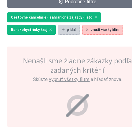
Podrobné filtre
Cestovné kancelárie - zahraničné zájazdy - leto
Banskobystrický kraj
pridať
zrušiť všetky filtre
Nenašli sme žiadne zákazky podľ
zadaných kritérií
Skúste
vypnúť všetky filtre
a hľadať znova.