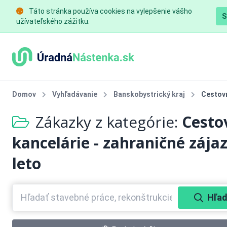
Táto stránka používa cookies na vylepšenie vášho
S
užívateľského zážitku.
Domov
Vyhľadávanie
Banskobystrický kraj
Cestovn
Zákazky z kategórie:
Cesto
kancelárie - zahraničné zájaz
leto
Hľad