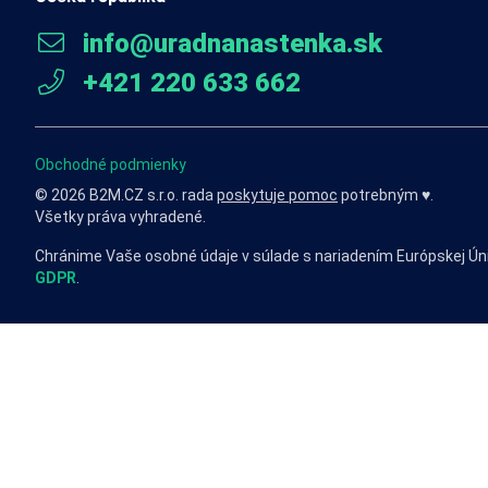
info@uradnanastenka.sk
+421 220 633 662
Obchodné podmienky
© 2026 B2M.CZ s.r.o. rada
poskytuje pomoc
potrebným ♥️.
Všetky práva vyhradené.
Chránime Vaše osobné údaje v súlade s nariadením Európskej Ún
GDPR
.