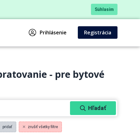
Súhlasím
Prihlásenie
Registrácia
pratovanie - pre bytové
Hľadať
pridať
zrušiť všetky filtre