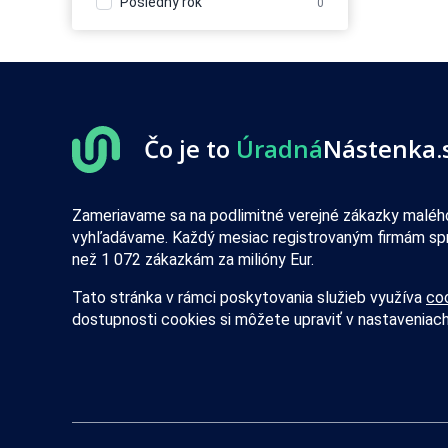
Posledný rok
0
služby
Balenie - obaly, výroba
110
baliacich materiálov
Balenie, etiketovanie,
1
ukladanie tovaru
Banícke a ťažobné stroje
23
Banky
14
Čo je to
Úradná
Nástenka.
Bazény
33
Bezpečnosť - bezpečnostné
0
úpravy vozidiel
Zameriavame sa na podlimitné verejné zákazky malého
Bezpečnosť - dochádzkové
20
vyhľadávame. Každý mesiac registrovaným firmám sp
systémy
než 1 072 zákazkám za milióny Eur.
Bezpečnosť - dvere, okna,
13
mreže
Tato stránka v rámci poskytovania služieb využíva
co
Bezpečnosť - iné
106
dostupnosti cookies si môžete upraviť v nastaveniach
Bezpečnosť - kamerové
192
systémy
Bezpečnosť - ochrana osôb
7
Bezpečnosť - ostraha
85
Bezpečnosť - poplašné
45
systémy