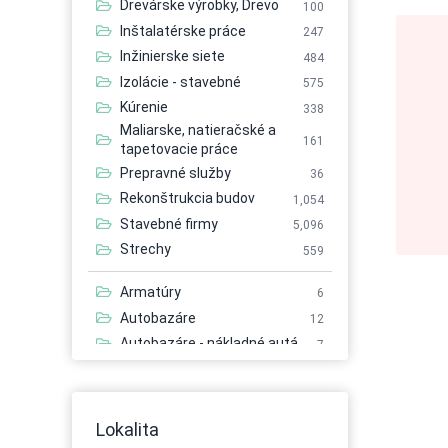
Drevárske výrobky, Drevo
100
Inštalatérske práce
247
Inžinierske siete
484
Izolácie - stavebné
575
Kúrenie
338
Maliarske, natieračské a
161
tapetovacie práce
Prepravné služby
36
Rekonštrukcia budov
1,054
Stavebné firmy
5,096
Strechy
559
Armatúry
6
Autobazáre
12
Autobazáre - nákladné autá
7
Autobazáre - osobné autá
21
Autobazáre - úžitkové autá
7
Autobusová doprava
56
Lokalita
Autobusová doprava -