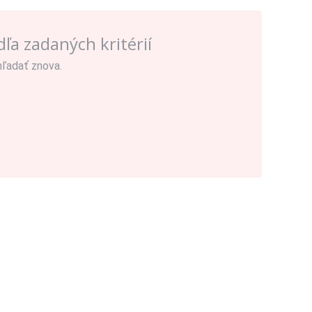
ľa zadaných kritérií
hľadať znova.