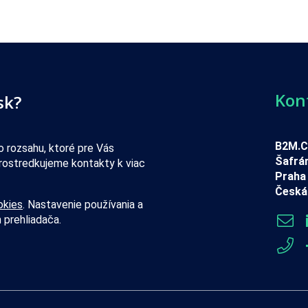
Kon
sk?
B2M.CZ
 rozsahu, ktoré pre Vás
Šafrá
rostredkujeme kontakty k viac
Praha 
Česká 
okies
. Nastavenie používania a
 prehliadača.