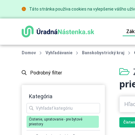
Táto stránka používa cookies na vylepšenie vášho užív
Zák
Domov
Vyhľadávanie
Banskobystrický kraj
Podrobný filter
pri
Kategória
Čistenie, upratovanie - pre bytové
Čisten
priestory