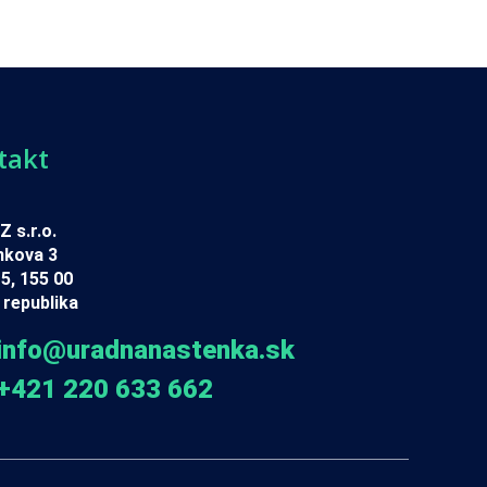
takt
 s.r.o.
nkova 3
5, 155 00
republika
info@uradnanastenka.sk
+421 220 633 662