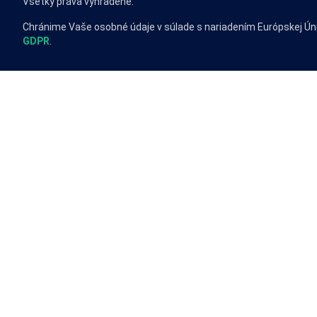
Všetky práva vyhradené.
Chránime Vaše osobné údaje v súlade s nariadením Európskej Ún
GDPR
.