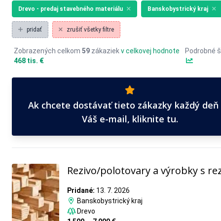
Drevo - predaj stavebného materiálu
Banskobystrický kraj
pridať
zrušiť všetky filtre
Zobrazených celkom
59
zákaziek
v celkovej hodnote
Podrobné š
468 tis. €
Ak chcete dostávať tieto zákazky každý deň
Váš e-mail, kliknite tu.
Rezivo/polotovary a výrobky s re
Pridané:
13. 7. 2026
Banskobystrický kraj
Drevo