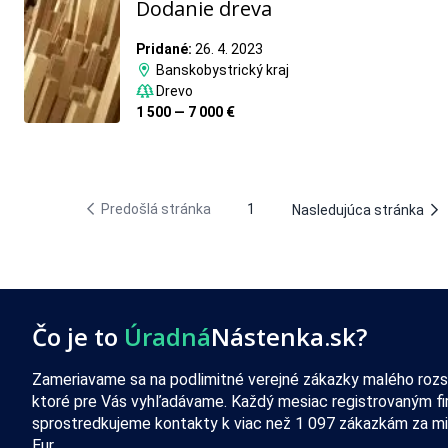
Dodanie dreva
Pridané:
26. 4. 2023
Banskobystrický kraj
Drevo
1 500 — 7 000 €
Predošlá stránka
1
Nasledujúca stránka
Čo je to
Úradná
Nástenka.sk?
Zameriavame sa na podlimitné verejné zákazky malého rozs
ktoré pre Vás vyhľadávame. Každý mesiac registrovaným f
sprostredkujeme kontakty k viac než 1 097 zákazkám za mi
Eur.