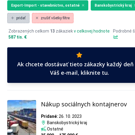
Export-Import - stavebníctvo, ostatné
Banskobystrický kraj
pridať
zrušiť všetky filtre
Zobrazených celkom
13
zákaziek
v celkovej hodnote
Podrobné š
587 tis. €
Ak chcete dostávať tieto zákazky každý deň
Váš e-mail, kliknite tu.
Nákup sociálnych kontajnerov
Pridané:
26. 10. 2023
Banskobystrický kraj
Ostatné