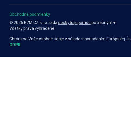
Obchodné podmienky
© 2026 B2M.CZ s.r.o. rada
poskytuje pomoc
potrebným ♥️.
Všetky práva vyhradené.
Chránime Vaše osobné údaje v súlade s nariadením Európskej Ún
GDPR
.