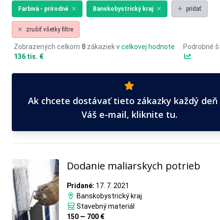
Farbivá - prírodné
Banskobystrický kraj
pridať
zrušiť všetky filtre
Zobrazených celkom
8
zákaziek
v celkovej hodnote
Podrobné št
136 tis. €
Ak chcete dostávať tieto zákazky každý deň
Váš e-mail, kliknite tu.
Dodanie maliarskych potrieb
Pridané:
17. 7. 2021
Banskobystrický kraj
Stavebný materiál
150 — 700 €