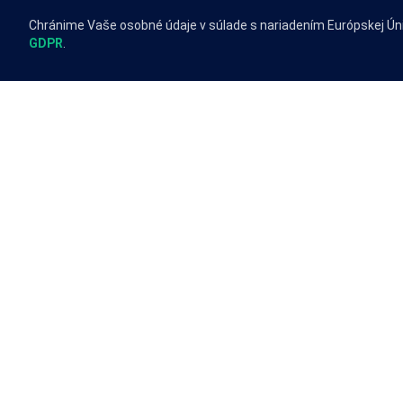
Chránime Vaše osobné údaje v súlade s nariadením Európskej Ún
GDPR
.