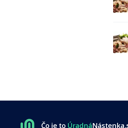
0
zahraničné zájazdy - leto
Cestovné kancelárie -
zahraničné zájazdy -
3
poznávacie
Chemický priemysel -
20
autochémia
Chemický priemysel -
1,362
farmaceutika, lekárstvo
Chemický priemysel -
11
gumárenský priemysel
Chemický priemysel -
hnojivá, poľnohospodárska
46
chémia
Chemický priemysel -
4
potravinárstvo
Chemický priemysel -
179
predaj surovín
Chemický priemysel -
predajcovia vybavenia pre
2
výrobu
Chemický priemysel -
70
priemyslové chemikálie
Čo je to
Úradná
Nástenka.
Chemický priemysel - služby