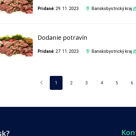
Pridané:
29. 11. 2023
Banskobystrický kraj
Dodanie potravín
Pridané:
27. 11. 2023
Banskobystrický kraj
1
2
3
4
5
6
Kon
sk?