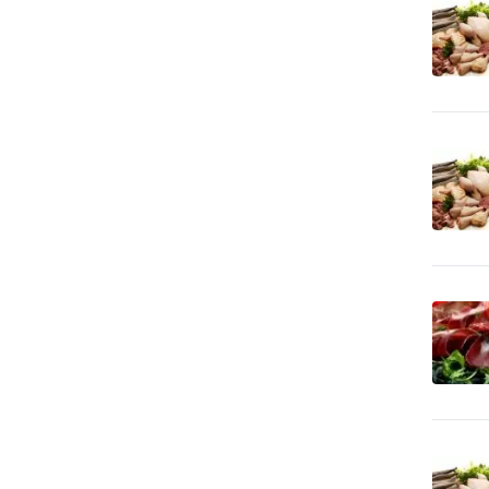
vypaľovanie
CD-ROM - predaj dátových
5
nosičov
Cenné papiere -
378
poradenstvo
Čerpacie stanice
96
pohonných hmôt
Čerpacie stanice pohonných
2
hmôt - LPG
Cestovné kancelárie -
11
služby iné
Cestovné kancelárie -
1
tuzemské zájazdy - hory
Cestovné kancelárie -
3
tuzemské zájazdy - leto
Cestovné kancelárie -
tuzemské zájazdy -
1
poznávacie
Cestovné kancelárie -
1
tuzemské zájazdy - turistika
Cestovné kancelárie -
1
tuzemské zájazdy - zima
Cestovné kancelárie -