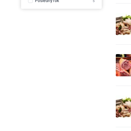
Posledný rok
5
Balenie - obaly, výroba
110
baliacich materiálov
Balenie, etiketovanie,
1
ukladanie tovaru
Banícke a ťažobné stroje
23
Banky
14
Bazény
33
Bezpečnosť - bezpečnostné
0
úpravy vozidiel
Bezpečnosť - dochádzkové
20
systémy
Bezpečnosť - dvere, okna,
13
mreže
Bezpečnosť - iné
106
Bezpečnosť - kamerové
192
systémy
Bezpečnosť - ochrana osôb
7
Bezpečnosť - ostraha
85
Bezpečnosť - poplašné
45
systémy
Bezpečnosť - trezory, sejfy