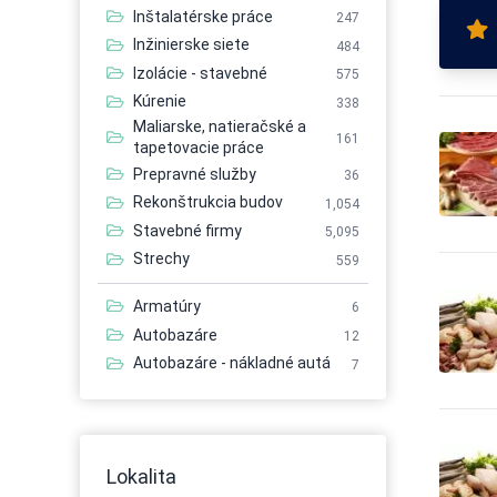
Inštalatérske práce
247
Inžinierske siete
484
Izolácie - stavebné
575
Kúrenie
338
Maliarske, natieračské a
161
tapetovacie práce
Prepravné služby
36
Rekonštrukcia budov
1,054
Stavebné firmy
5,095
Strechy
559
Armatúry
6
Autobazáre
12
Autobazáre - nákladné autá
7
Autobazáre - osobné autá
21
Autobazáre - úžitkové autá
7
Autobusová doprava
56
Lokalita
Autobusová doprava -
6
medzinárodná