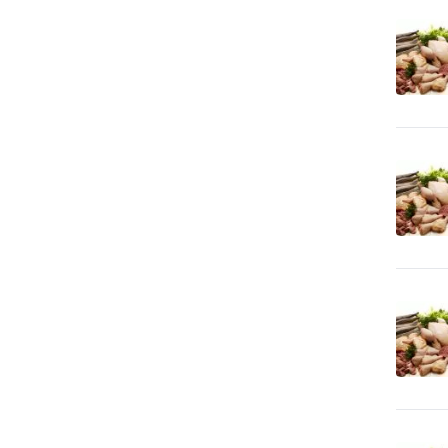
12
apod.
Bezpečnosť práce
24
Bezpečnostné agentúry
89
Bicykle
9
Bytové zariadenia
19
Bytové zariadenia - bytový
72
textil
Bytové zariadenia -
3
dekoratívne predmety
Bytové zariadenia - keramika,
0
sklo
Bytové zariadenia - koberce
38
a linoleum
Bytové zariadenia - žalúzie
45
a tieňová technika
Bytový fond: správa
3
Call Centrá, Telemarketing
2
Čalúnnické materiály - predaj
3
Čalúnnické materiály - výroba
7
CD-ROM - lisovanie, tlač,
6