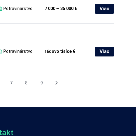
Viac
Potravinárstvo
7 000 — 35 000 €
Viac
Potravinárstvo
rádovo tisíce €
7
8
9
takt