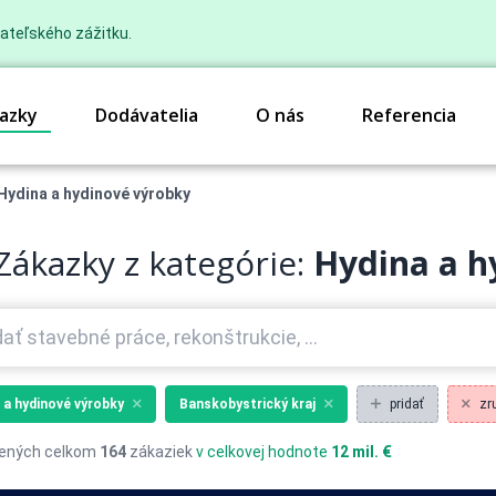
ateľského zážitku.
azky
Dodávatelia
O nás
Referencia
Hydina a hydinové výrobky
Zákazky z kategórie:
Hydina a h
 a hydinové výrobky
Banskobystrický kraj
pridať
zru
ených celkom
164
zákaziek
v celkovej hodnote
12 mil. €